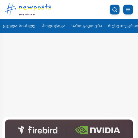
ყველა სიახლე
პოლიტიკა
საზოგადოება
რუსეთ-უკრაი