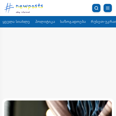
ყველა სიახლე
პოლიტიკა
საზოგადოება
რუსეთ-უკრაი