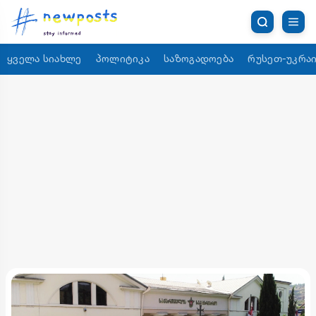
ყველა სიახლე
პოლიტიკა
საზოგადოება
რუსეთ-უკრაი