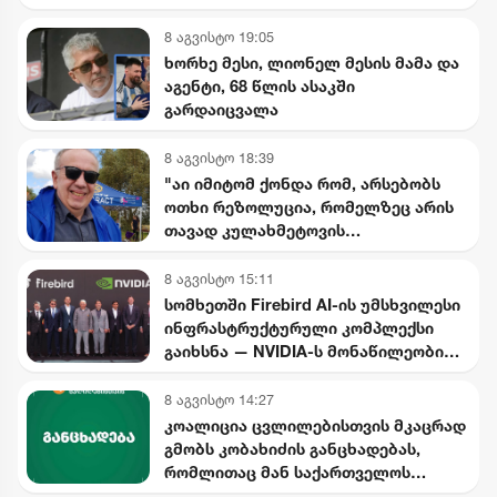
წარმოვიდგენდი - ნინო
ჯანგირაშვილი
8 აგვისტო 19:05
ხორხე მესი, ლიონელ მესის მამა და
აგენტი, 68 წლის ასაკში
გარდაიცვალა
8 აგვისტო 18:39
"აი იმიტომ ქონდა რომ, არსებობს
ოთხი რეზოლუცია, რომელზეც არის
თავად კულახმეტოვის
ხელმოწერაც..." - რას წერს გიორგი
ფოფხაძე
8 აგვისტო 15:11
სომხეთში Firebird AI-ის უმსხვილესი
ინფრასტრუქტურული კომპლექსი
გაიხსნა — NVIDIA-ს მონაწილეობით
$5 მილიარდამდე ინვესტიცია
განხორციელდება
8 აგვისტო 14:27
კოალიცია ცვლილებისთვის მკაცრად
გმობს კობახიძის განცხადებას,
რომლითაც მან საქართველოს
ინტერესების საწინააღმდეგოდ