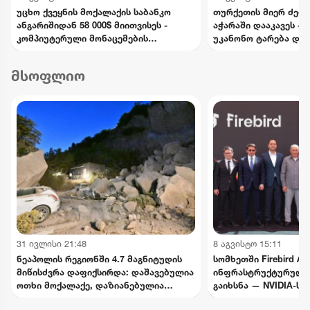
უცხო ქვეყნის მოქალაქის საბანკო
თურქეთის მიერ ძებნ
ანგარიშიდან 58 000$ მიითვისეს -
აჭარაში დააკავეს -
კომპიუტერული მონაცემების
უკანონო ტარება და 
ხელყოფის ბრალდებით 1 პირი
ედებათ
დააკავეს, მეორეს მიმართ დევნა
მსოფლიო
დაიწყო
31 ივლისი 21:48
8 აგვისტო 15:11
ნეაპოლის რეგიონში 4.7 მაგნიტუდის
სომხეთში Firebird AI
მიწისძვრა დაფიქსირდა: დაშავებულია
ინფრასტრუქტურული
ოთხი მოქალაქე, დაზიანებულია
გაიხსნა — NVIDIA-ს
ინფრასტრუქტურა
მილიარდამდე ინვეს