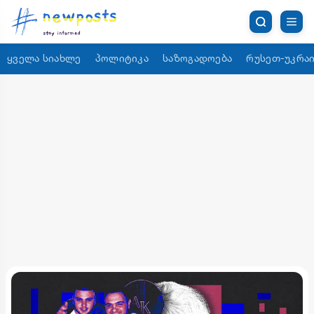
ყველა სიახლე
პოლიტიკა
საზოგადოება
რუსეთ-უკრაი