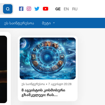
GE
EN
RU
ეს საინტერესოა
მეტი
პოლიტიკა
7 აგვისტო 14:21
•
ჩემი აზრით, ენამ გაუსწრო აზრს და 
ეს საინტერესოა
7 აგვისტო 20:28
•
არის ეს კარგი, თუმცა თუ რაიმეში არ
8 აგვისტოს კოსმოსური
მეპარება ეჭვი, გიორგი ბარამიძის
გზამკვლევი: რას
პატრიოტიზმია - ნიკა გვარამია
გვიმზადებენ
ვარსკვლავები დღეს?