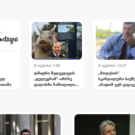
უსრულებელი ბრძოლა
არევაძე
ტემასთან“
6 ივლისი 7:55
3 ივლისი 14:47
დმიტრი მედვედევის
„მოდუსის“
თელ
„ტელეგრამ“-არხზე
სკანდალური საქმე
ითიშა
ტალახში ჩაწოლილი
„რატომ ვერ გიცავ
ღორის ვიდეო
ადვოკატები
გამოქვეყნდა
საქართველოში? 
ჩემი დაუსრულებ
ბრძოლა სისტემას