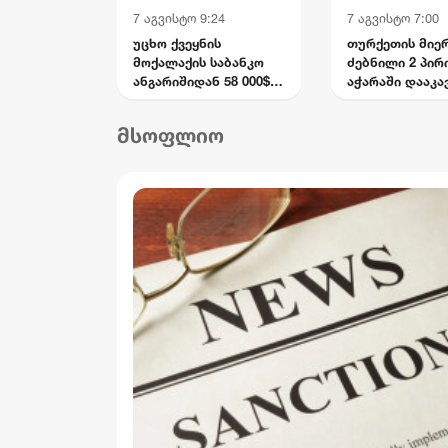
7 აგვისტო 9:24
7 აგვისტო 7:00
უცხო ქვეყნის
თურქეთის მიე
მოქალაქის საბანკო
ძებნილი 2 პირ
ანგარიშიდან 58 000$
აჭარაში დააკავ
მიითვისეს -
ბრალად იარაღ
კომპიუტერული
უკანონო ტარებ
მსოფლიო
მონაცემების
საზღვრის კვეთ
ხელყოფის
ედებათ
ბრალდებით 1 პირი
დააკავეს, მეორეს
მიმართ დევნა დაიწყო