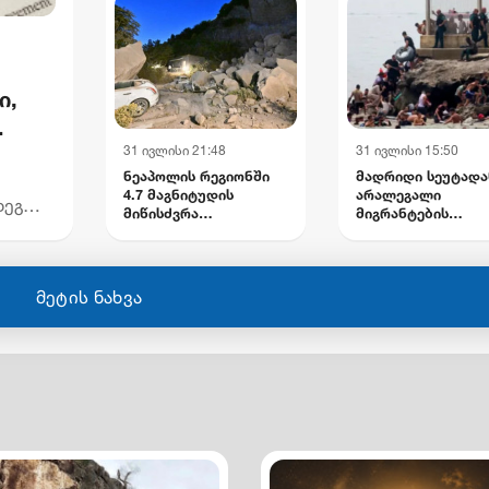
ი,
31 ივლისი 21:48
31 ივლისი 15:50
ნეაპოლის რეგიონში
მადრიდი სეუტადა
4.7 მაგნიტუდის
არალეგალი
დეგ
მიწისძვრა
მიგრანტების
ნია
დაფიქსირდა:
გაძევებას გეგმავს 
ს
დაშავებულია ოთხი
ევროკავშირში
მოქალაქე,
ესპანეთის შენგენ
დაზიანებულია
ზონიდან შესაძლ
მეტის ნახვა
ინფრასტრუქტურა
გარიცხვაზე
საუბრობენ