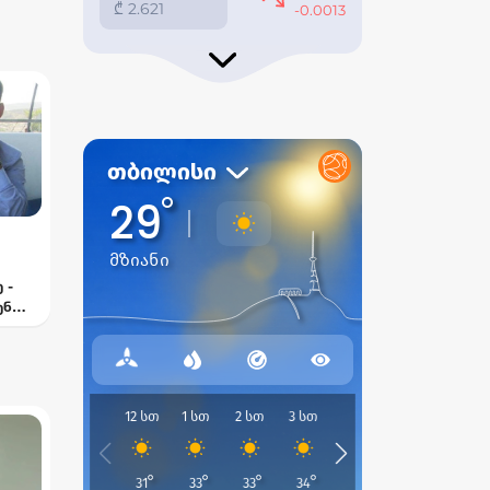
 -
ენ
—
ელი
თან“