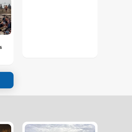
ნ
-
ის
ო