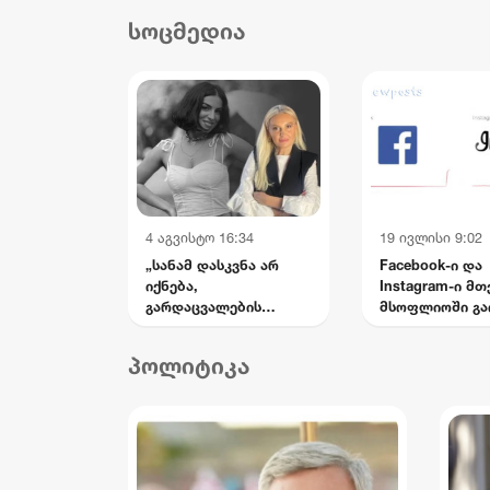
დასახმარებლად,
და
სოცმედია
რომელიც საწოლს
სის
მიჯაჭვულ დედას მარტო
უვლის
4 აგვისტო 16:34
19 ივლისი 9:02
„სანამ დასკვნა არ
Facebook-ი და
იქნება,
Instagram-ი მ
გარდაცვალების
მსოფლიოში გა
ვერსიებს ნუ წერენ —
მატირონ შვილი“: რა
პოლიტიკა
თხოვნა დააბარა ლანა
ლატარიას დედამ
ნანუკა ჟორჟოლიანს