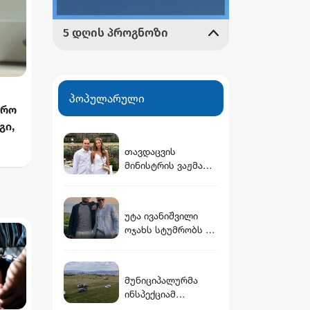
პოპულარული
წრო
გი,
თავდაცვის
მინისტრის ვაჟმა
ია -
ცოლი მოიყვანა -
ვინ არის დათუნა
ბურჭულაძის
უტა ივანიშვილი
რჩეული
ოჯახს სტუმრობს -
ცოტნე უფროსს
ძმასთან ერთად
გადაღებულ ფოტოს
მუნიციპალურმა
აქვეყნებს
ინსპექციამ
გლდანის რაიონში