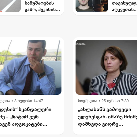
სამუშაოების
თავისუფლ
დაამტკიცა
ჩვენები
გამო, პეკინისა
აღკვეთას
ხელებაწე
და ვაჟა-
ითვალისწი
ან
ფშაველას
გიგა ავალ
დატყვევე
გამზირების
საქმეზე
"ხვრეტდნე
კვეთიდან
არასრულწ
ბარამიძე
ჟვანიას
ნებისთვის
მოედნის
წაყენებულ
მიმართულებით
ბრალდება
მოძრაობა
დროებით
შეიზღუდება
მედია
3 ივლისი 14:47
სოცმედია
25 ივნისი 7:39
•
•
დუსის“ სკანდალური
„ახლახანს გამოვედი
მე - „რატომ ვერ
ელენესგან. იმაზე მძი
ავენ ადვოკატები
დამხვდა ვიდრე
ართველოში? — ჩემი
წარმომედგინა“ - მარი