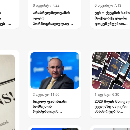
6 აგვისტო 7:22
6 აგვისტო 7:13
რ
არასრულწლოვანის
უცხო ქვეყნის სამი
ი
ფოტო
მოქალაქე ყალბი
ეს -
პორნოგრაფიულად
დოკუმენტებით
ის
დაამონტაჟეს და
საქართველოს
ა და
სოციალურ ქსელში
სახელმწიფო
ა
გაავრცელეს -
საზღვრის გადაკვ
ბრალდებული პირიც
ცდილობდა
ასევე
არასრულწლოვანია
2 აგვისტო 11:56
1 აგვისტო 6:30
ნიკოლ ფაშინიანი
2026 წლის მსოფლ
სომხეთის
ყველაზე ძლიერი
რესპუბლიკის
პასპორტების
პრემიერ-
რეიტინგი
მინისტრად დაინიშნა