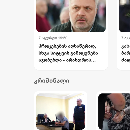
7 აგვისტო 19:50
7 აგ
პროცესების აღსაწერად,
კახ
სხვა სიტყვის გამოყენება
ბარ
აჯობებდა - არასდროს
ძალ
მითქვამს, რომ ჩვენები
იყ
ხელებაწეულს ან
სახ
კრიმინალი
დატყვევებულს
წი
"ხვრეტდნენ" - ბარამიძე