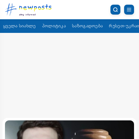
ყველა სიახლე
პოლიტიკა
საზოგადოება
რუსეთ-უკრაი