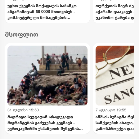
უცხო ქვეყნის მოქალაქის საბანკო
თურქეთის მიერ ძებნ
ანგარიშიდან 58 000$ მიითვისეს -
აჭარაში დააკავეს -
კომპიუტერული მონაცემების
უკანონო ტარება და 
ხელყოფის ბრალდებით 1 პირი
ედებათ
დააკავეს, მეორეს მიმართ დევნა
მსოფლიო
დაიწყო
31 ივლისი 15:50
7 აგვისტო 19:55
მადრიდი სეუტადან არალეგალი
აშშ-ის სენატმა რუს
მიგრანტების გაძევებას გეგმავს -
სანქციების ახალი, 
ევროკავშირში ესპანეთის შენგენის
კანონპროექტი დაამ
ზონიდან შესაძლო გარიცხვაზე