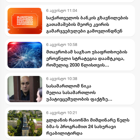
საიდუმლო ვიდეოჩანაწერები,
რომელიც ყველაფერს ფარდას
6 აგვისტო 11:04
ახდის"
საქართველოს ბანკის გზავნილების
გათამაშების მეორე კვირის
გამარჯვებულები გამოვლინდნენ
6 აგვისტო 10:58
მთავრობამ საგზაო უსაფრთხოების
ეროვნული სტრატეგია დაამტკიცა,
რომელიც 2030 წლისთვის
დაშავებულთა და დაღუპულთა
რაოდენობის 25%-ით შემცირებას
6 აგვისტო 10:38
ითვალისწინებს
სასამართლომ ნიკა
მელია სასამართლოს
უპატივცემულობის ფაქტზე
დამნაშავედ ცნო
6 აგვისტო 10:21
გლდანის რაიონში მიმდინარე წელს
ბმა-ს პროგრამით 24 სახურავი
რეაბილიტირდა