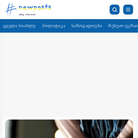
ყველა სიახლე
პოლიტიკა
საზოგადოება
რუსეთ-უკრაი