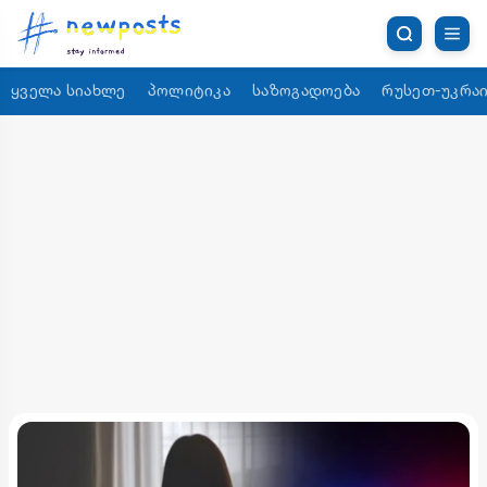
ყველა სიახლე
პოლიტიკა
საზოგადოება
რუსეთ-უკრაი