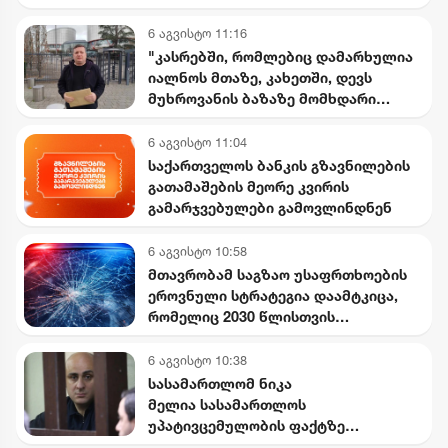
ისმის
6 აგვისტო 11:16
"კასრებში, რომლებიც დამარხულია
იალნოს მთაზე, კახეთში, დევს
მუხროვანის ბაზაზე მომხდარი
საიდუმლო ვიდეოჩანაწერები,
რომელიც ყველაფერს ფარდას
6 აგვისტო 11:04
ახდის"
საქართველოს ბანკის გზავნილების
გათამაშების მეორე კვირის
გამარჯვებულები გამოვლინდნენ
6 აგვისტო 10:58
მთავრობამ საგზაო უსაფრთხოების
ეროვნული სტრატეგია დაამტკიცა,
რომელიც 2030 წლისთვის
დაშავებულთა და დაღუპულთა
რაოდენობის 25%-ით შემცირებას
6 აგვისტო 10:38
ითვალისწინებს
სასამართლომ ნიკა
მელია სასამართლოს
უპატივცემულობის ფაქტზე
დამნაშავედ ცნო