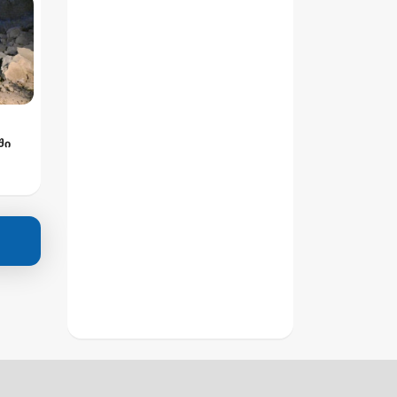
ში
ხი