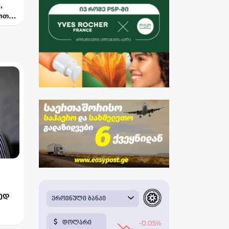
,
ოთხი
ა,
 არის
ოვის
ც..."
მედ
კა