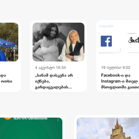
უსრულებელი ბრძოლა
არევაძე
ტემასთან“
4 აგვისტო 16:34
19 ივლისი 9:02
ნდა
„სანამ დასკვნა არ
Facebook-ი და
 ოთხი
იქნება,
Instagram-ი მთელ
გარდაცვალების
მსოფლიოში გაით
ს
ვერსიებს ნუ წერენ —
ეტოვის
მატირონ შვილი“: რა
 - რას
თხოვნა დააბარა ლანა
ფოფხაძე
ლატარიას დედამ
ნანუკა ჟორჟოლიანს