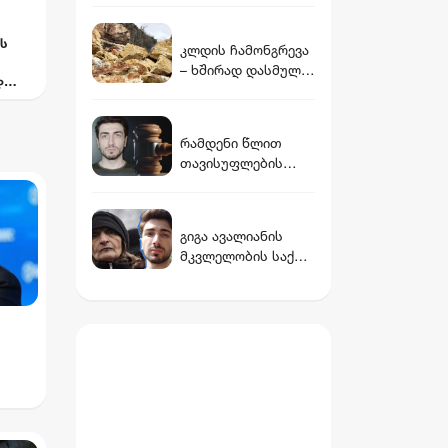
ვინ არის დათუნა
ბურჭულაძის
ს
კლდის ჩამონგრევა
რჩეული
– ხშირად დასმული
დ
კითხვები და
პასუხები
ი
რამდენი წლით
იც
თავისუფლების
აღკვეთას
ა
ითვალისწინებს
გიგა ავალიანის
გიგა ავალიანის
საქმეზე
მკვლელობის საქმე:
არასრულწლოვნები
არასრულწლოვანი
სთვის წაყენებული
გოგოების დაკავება
ბრალდება
და მოკლული
მასწავლებლის
დედის განცხადება
შნა