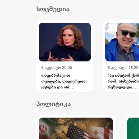
დასახმარებლად,
და
სოცმედია
რომელიც საწოლს
სის
მიჯაჭვულ დედას მარტო
უვლის
8 აგვისტო 20:05
8 აგვისტო 18:39
დავიბრმავოთ
"აი იმიტომ ქო
თვალები, დავიყრუოთ
რომ, არსებობს
ყურები და არ
რეზოლუცია,
შევიმჩნიოთ...
რომელზეც არი
კოშმარულ სიზმარშიც
თავად კულახმ
პოლიტიკა
ვერ წარმოვიდგენდი -
ხელმოწერაც..."
ნინო ჯანგირაშვილი
წერს გიორგი 