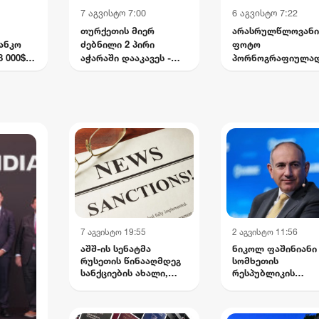
7 აგვისტო 7:00
6 აგვისტო 7:22
თურქეთის მიერ
არასრულწლოვანი
ანკო
ძებნილი 2 პირი
ფოტო
 000$
აჭარაში დააკავეს -
პორნოგრაფიულა
ბრალად იარაღის
დაამონტაჟეს და
უკანონო ტარება და
სოციალურ ქსელშ
საზღვრის კვეთა
გაავრცელეს -
ედებათ
ბრალდებული პირ
პირი
ასევე
რეს
არასრულწლოვანი
 დაიწყო
7 აგვისტო 19:55
2 აგვისტო 11:56
აშშ-ის სენატმა
ნიკოლ ფაშინიანი
რუსეთის წინააღმდეგ
სომხეთის
სანქციების ახალი,
რესპუბლიკის
ორპარტიული
პრემიერ-
კანონპროექტი
მინისტრად დაინი
დაამტკიცა