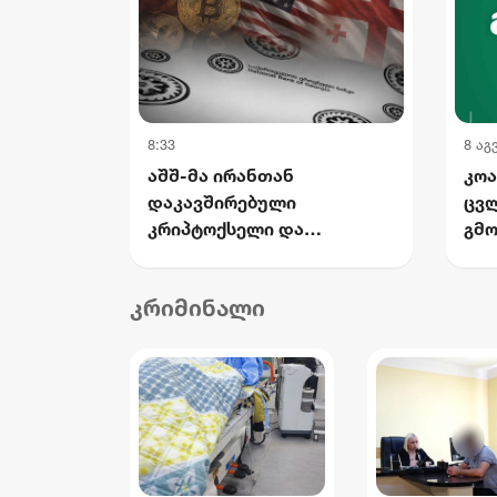
8:33
8 აგ
აშშ-მა ირანთან
კო
დაკავშირებული
ცვ
კრიპტოქსელი და
გმო
საქართველოში
გან
დაფუძნებული კომპანია
მან
კრიმინალი
„შელბითი“ დაასანქცირა -
ინტ
რას აცხადებს სები
სა
ისტ
შეგ