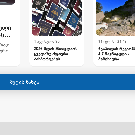
ული
-ს
1 აგვისტო 6:30
31 ივლისი 21:48
მდე
ურად
2026 წლის მსოფლიოს
ნეაპოლის რეგიონ
ნური
ყველაზე ძლიერი
4.7 მაგნიტუდის
პასპორტების
მიწისძვრა
ლის
რეიტინგი
დაფიქსირდა:
დაშავებულია ოთ
მოქალაქე,
დაზიანებულია
მეტის ნახვა
ინფრასტრუქტურა