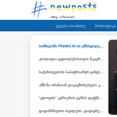
"გლოვოს" კურიერის ცემის ფაქტზე 3 პირი, მათ შორის 2 არასრულწლოვანი დააკავეს
დავიბრმავოთ თვალები, დავიყრუოთ ყურები და არ შევიმჩნიოთ... კოშმარულ სიზმარშიც ვერ წარმოვიდგენდი - ნინო ჯანგირაშვილი
ყველა სიახლე
პოლიტიკა
ხორხე მესი, ლიონელ მესის მამა და აგენტი, 68 წლის ასაკში გარდაიცვალა
სომხეთში Firebird AI-ის უმსხვილესი ინფრასტრუქტურული კომპლექსი გაიხსნა — NVIDIA-ს მონაწილეობით $5 მილიარდამდე ინვესტიცია განხორციელდება
კოალიცია ცვლილებისთვის მკაცრად გმობს კობახიძის განცხადებას, რომლითაც მან საქართველოს ინტერესების საწინააღმდეგოდ ისტორიული ფაქტები შეგნებულად გააყალბა
საქართველოს საპატრიარქო განცხადებას ავრცელებს
აშშ-მა ირანთან დაკავშირებული კრიპტოქსელი და საქართველოში დაფუძნებული კომპანია „შელბითი“ დაასანქცირა - რას აცხადებს სები
8 აგვისტო 19:05
•
 მესი, ლიონელ მესის მამა და
"გლოვოს" კურიერის ცემის ფაქტზე 3 პირი, მათ შორის 2 არასრულწლოვანი დააკავეს
ი, 68 წლის ასაკში გარდაიცვალა
დავიბრმავოთ თვალები, დავიყრუოთ ყურები და არ შევიმჩნიოთ... კოშმარულ სიზმარშიც ვერ წარმოვიდგენდი - ნინო ჯანგირაშვილი