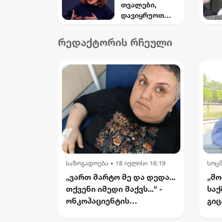
თვალები,
„შელბითი“
დავიყრუოთ
დაასანქცირა -
ყურები და არ
რას აცხადებს
შევიმჩნიოთ...
სები
რედაქტორის რჩეული
კოშმარულ
სიზმარშიც ვერ
წარმოვიდგენდ
ი - ნინო
ჯანგირაშვილი
საზოგადოება
18 ივლისი 16:19
სოც
•
„ვართ მარტო მე და დედა...
„მო
თქვენი იმედი მაქვს...“ -
საქ
ონკოპაციენტის
გიც
რუსუდანის
საქ