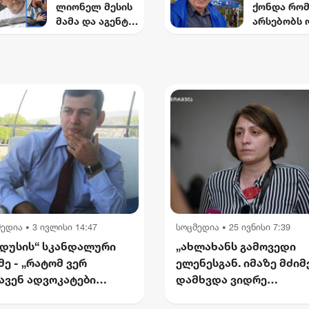
ლიონელ მესის
ქონდა რომ
მამა და აგენტი,
არსებობს 
68 წლის ასაკში
რეზოლუცი
გარდაიცვალა
რომელზეც
თავად
კულახმეტ
ხელმოწერა
- რას წერს
გიორგი
ფოფხაძე
მედია
3 ივლისი 14:47
სოცმედია
25 ივნისი 7:39
•
•
დუსის“ სკანდალური
„ახლახანს გამოვედი
მე - „რატომ ვერ
ელენესგან. იმაზე მძი
ავენ ადვოკატები
დამხვდა ვიდრე
ართველოში? — ჩემი
წარმომედგინა“ - მარი