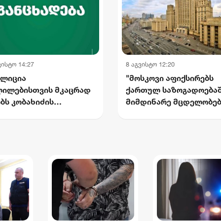
ვისტო 14:27
8 აგვისტო 12:20
ალიცია
"მოსკოვი აფიქსირებს
ლილებისთვის მკაცრად
ქართულ საზოგადოება
ბს კობახიძის
მიმდინარე მცდელობებ
ცხადებას, რომლითაც
2008 წლის აგვისტოს
 საქართველოს
მოვლენების
ერესების
გადაფასებაზე.
წინააღმდეგოდ
საქართველოს
ორიული ფაქტები
ხელმძღვანელობის
ნებულად გააყალბა
განცხადებებს შერიგებ
აუცილებლობაზე" -
რუსეთის საგარეო უწყე