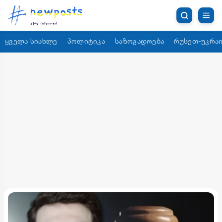
ყველა სიახლე
პოლიტიკა
საზოგადოება
რუსეთ-უკრაი