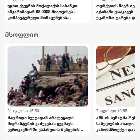
უცხო ქვეყნის მოქალაქის საბანკო
თურქეთის მიერ ძებნ
ანგარიშიდან 58 000$ მიითვისეს -
აჭარაში დააკავეს -
კომპიუტერული მონაცემების
უკანონო ტარება და 
ხელყოფის ბრალდებით 1 პირი
ედებათ
დააკავეს, მეორეს მიმართ დევნა
მსოფლიო
დაიწყო
31 ივლისი 15:50
7 აგვისტო 19:55
მადრიდი სეუტადან არალეგალი
აშშ-ის სენატმა რუს
მიგრანტების გაძევებას გეგმავს -
სანქციების ახალი, 
ევროკავშირში ესპანეთის შენგენის
კანონპროექტი დაამ
ზონიდან შესაძლო გარიცხვაზე