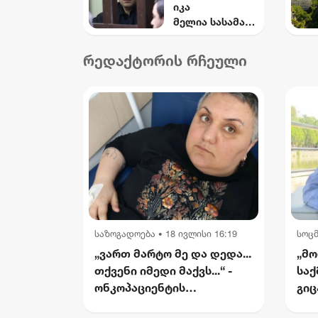
იკა
მომხდარი
მელია სასამარ
საიდუმლო
თლოს
ვიდეოჩანაწერე
უპატივცემულო
ბი, რომელიც
რედაქტორის რჩეული
ბის ფაქტზე
ყველაფერს
დამნაშავედ
ფარდას ახდის"
ცნო
საზოგადოება
18 ივლისი 16:19
სოც
•
„ვართ მარტო მე და დედა...
„მო
თქვენი იმედი მაქვს...“ -
საქ
ონკოპაციენტის
გიც
რუსუდანის
საქ