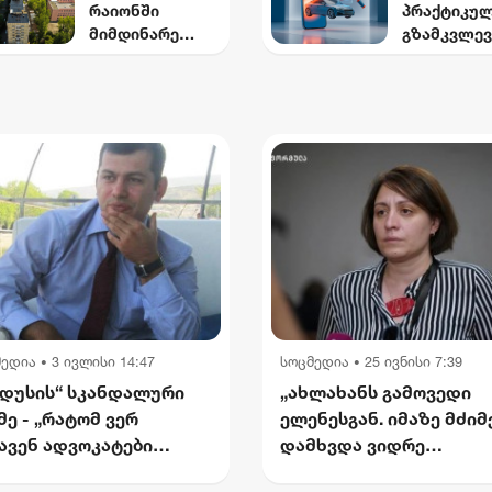
რაიონში
პრაქტიკუ
გამოვლინდნენ
წლისთვის
მიმდინარე
გზამკვლევ
დაშავებუ
წელს ბმა-ს
მეორადი
და დაღუპ
პროგრამით 24
მანქანისთ
რაოდენობ
სახურავი
ავტოსესხი
25%-
რეაბილიტირდა
ასაღებად
ით შემცირ
ითვალისწი
მედია
3 ივლისი 14:47
სოცმედია
25 ივნისი 7:39
•
•
დუსის“ სკანდალური
„ახლახანს გამოვედი
მე - „რატომ ვერ
ელენესგან. იმაზე მძი
ავენ ადვოკატები
დამხვდა ვიდრე
ართველოში? — ჩემი
წარმომედგინა“ - მარი