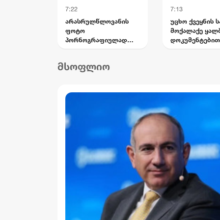
7:22
7:13
არასრულწლოვანის
უცხო ქვეყნის ს
ფოტო
მოქალაქე ყალ
პორნოგრაფიულად
დოკუმენტებით
დაამონტაჟეს და
საქართველოს
სოციალურ ქსელში
სახელმწიფო
მსოფლიო
გაავრცელეს -
საზღვრის გადა
ბრალდებული პირიც
ცდილობდა
ასევე
არასრულწლოვანია