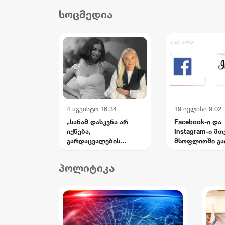
დასახმარებლად,
და
სოცმედია
რომელიც საწოლს
სის
მიჯაჭვულ დედას მარტო
უვლის
4 აგვისტო 16:34
19 ივლისი 9:02
„სანამ დასკვნა არ
Facebook-ი და
იქნება,
Instagram-ი მ
გარდაცვალების
მსოფლიოში გა
ვერსიებს ნუ წერენ —
მატირონ შვილი“: რა
პოლიტიკა
თხოვნა დააბარა ლანა
ლატარიას დედამ
ნანუკა ჟორჟოლიანს