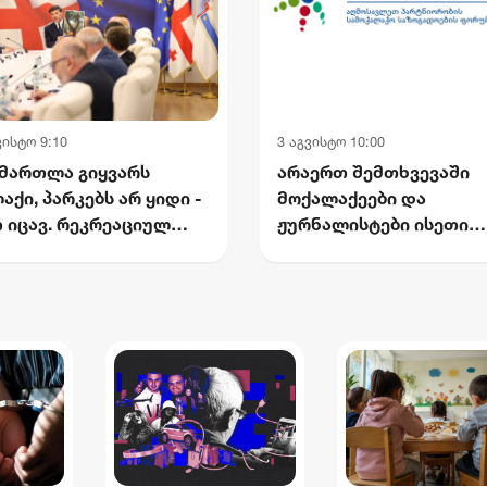
ვისტო 9:10
3 აგვისტო 10:00
მართლა გიყვარს
არაერთ შემთხვევაში
აქი, პარკებს არ ყიდი -
მოქალაქეები და
 იცავ. რეკრეაციულ
ჟურნალისტები ისეთი
რცეებს არ ამცირებ -
აზრის გამოხატვისთვის
რთოებ. ქალაქს არ
ისჯებიან, რომელიც თა
მევ - ქალაქს უბრუნებ -
შინაარსით არ
ლაძე
წარმოადგენს სიძულვი
ენას - საქართველოს
ეროვნული პლატფორმა