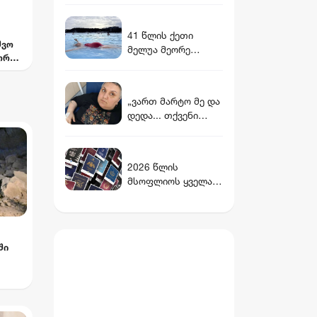
უპატივცემულობის
ფაქტზე დამნაშავედ
41 წლის ქეთი
ცნო
შვო
მელუა მეორე
ორცი
შვილს ელოდება
ორი
„ვართ მარტო მე და
დედა... თქვენი
იმედი მაქვს...“ -
ონკოპაციენტის
რუსუდანის
2026 წლის
დასახმარებლად,
მსოფლიოს ყველაზე
რომელიც საწოლს
ძლიერი
მიჯაჭვულ დედას
პასპორტების
მარტო უვლის
რეიტინგი
ში
ხი