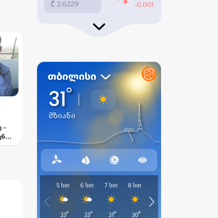
 -
ენ
—
ელი
თან“