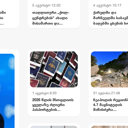
5 აგვისტო 12:02
4 აგვისტო 15:17
ამი
თაღლითური „ქოლ-
ქარელში და
ბი
ცენტრების“ ახალი
მარნეულში საბავ
მისამართი და
ბაღებში ცხენის ხ
უშედეგო გამოძიება -
შეიტანეს - სუსმა 
რა აღმოაჩინა
პირი დააკავა
კვეთას
„სტუდია მონიტორმა“
1 აგვისტო 6:30
31 ივლისი 21:48
2026 წლის მსოფლიოს
ნეაპოლის რეგიონ
ყველაზე ძლიერი
4.7 მაგნიტუდის
პასპორტების
მიწისძვრა
რეიტინგი
დაფიქსირდა:
დაშავებულია ოთ
მოქალაქე,