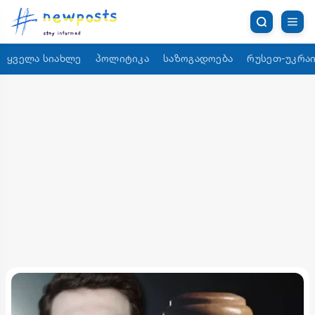
ყველა სიახლე
პოლიტიკა
საზოგადოება
რუსეთ-უკრაი