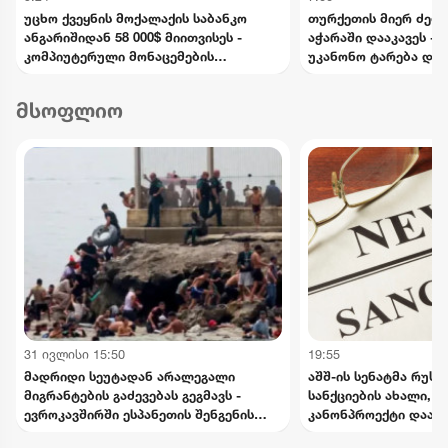
უცხო ქვეყნის მოქალაქის საბანკო
თურქეთის მიერ ძებნ
ანგარიშიდან 58 000$ მიითვისეს -
აჭარაში დააკავეს -
კომპიუტერული მონაცემების
უკანონო ტარება და 
ხელყოფის ბრალდებით 1 პირი
ედებათ
დააკავეს, მეორეს მიმართ დევნა
მსოფლიო
დაიწყო
31 ივლისი 15:50
19:55
მადრიდი სეუტადან არალეგალი
აშშ-ის სენატმა რუს
მიგრანტების გაძევებას გეგმავს -
სანქციების ახალი, 
ევროკავშირში ესპანეთის შენგენის
კანონპროექტი დაამ
ზონიდან შესაძლო გარიცხვაზე