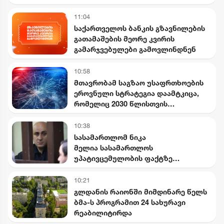
საიდუმლო ვიდეოჩანაწერები,
რომელიც ყველაფერს ფარდას
11:04
ახდის"
საქართველოს ბანკის გზავნილების
გათამაშების მეორე კვირის
გამარჯვებულები გამოვლინდნენ
10:58
მთავრობამ საგზაო უსაფრთხოების
ეროვნული სტრატეგია დაამტკიცა,
რომელიც 2030 წლისთვის
დაშავებულთა და დაღუპულთა
რაოდენობის 25%-ით შემცირებას
10:38
ითვალისწინებს
სასამართლომ ნიკა
მელია სასამართლოს
უპატივცემულობის ფაქტზე
დამნაშავედ ცნო
10:21
გლდანის რაიონში მიმდინარე წელს
ბმა-ს პროგრამით 24 სახურავი
რეაბილიტირდა