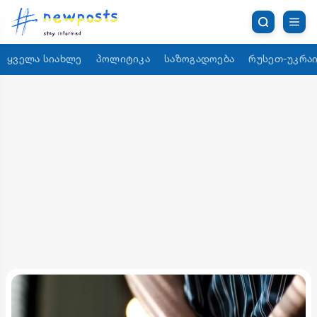
ყველა სიახლე
პოლიტიკა
საზოგადოება
რუსეთ-უკრაი