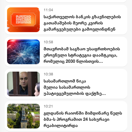
საიდუმლო ვიდეოჩანაწერები,
რომელიც ყველაფერს ფარდას
11:04
ახდის"
საქართველოს ბანკის გზავნილების
გათამაშების მეორე კვირის
გამარჯვებულები გამოვლინდნენ
10:58
მთავრობამ საგზაო უსაფრთხოების
ეროვნული სტრატეგია დაამტკიცა,
რომელიც 2030 წლისთვის
დაშავებულთა და დაღუპულთა
რაოდენობის 25%-ით შემცირებას
10:38
ითვალისწინებს
სასამართლომ ნიკა
მელია სასამართლოს
უპატივცემულობის ფაქტზე
დამნაშავედ ცნო
10:21
გლდანის რაიონში მიმდინარე წელს
ბმა-ს პროგრამით 24 სახურავი
რეაბილიტირდა