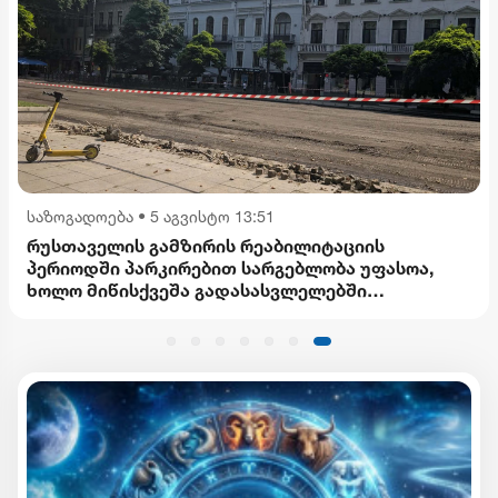
საზოგადოება
•
5 აგვისტო 13:51
რუსთაველის გამზირის რეაბილიტაციის
პერიოდში პარკირებით სარგებლობა უფასოა,
ხოლო მიწისქვეშა გადასასვლელებში
კომერციული ფართების მოიჯარეები
გათავისუფლდებიან გადასახადებისგან