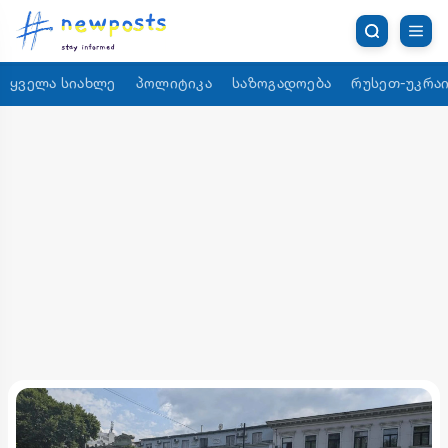
ყველა სიახლე
პოლიტიკა
საზოგადოება
რუსეთ-უკრაი