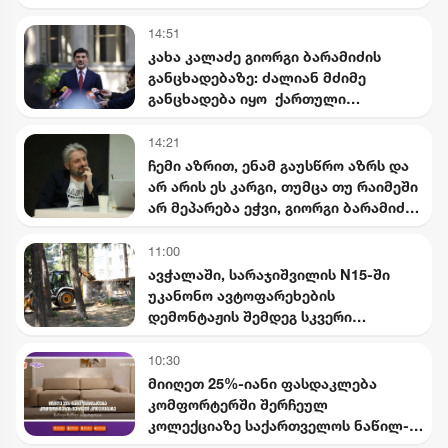
არასრულწლოვნებისთვის
წაყენებული ბრალდება
14:51
კახა კალაძე გიორგი ბარამიძის
განცხადებაზე: ძალიან მძიმე
განცხადება იყო ქართული
სახელმწიფოსა და ჯარის
წინააღმდეგ
14:21
ჩემი აზრით, ენამ გაუსწრო აზრს და
არ არის ეს კარგი, თუმცა თუ რაიმეში
არ მეპარება ეჭვი, გიორგი ბარამიძის
პატრიოტიზმია - ნიკა გვარამია
11:00
ავჭალაში, სარაჯიშვილის N15-ში
უკანონო ავტოფარეხების
დემონტაჟის შემდეგ სკვერი
მოეწყობა
10:30
მიიღეთ 25%-იანი ფასდაკლება
კომფორტერში შერჩეულ
კოლექციაზე საქართველოს ნაწილ-
ნაწილ გადახდისას