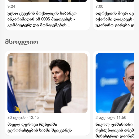
9:24
7:00
უცხო ქვეყნის მოქალაქის საბანკო
თურქეთის მიერ ძებნ
ანგარიშიდან 58 000$ მიითვისეს -
აჭარაში დააკავეს -
კომპიუტერული მონაცემების
უკანონო ტარება და 
ხელყოფის ბრალდებით 1 პირი
ედებათ
დააკავეს, მეორეს მიმართ დევნა
მსოფლიო
დაიწყო
30 ივლისი 12:45
2 აგვისტო 11:56
პაველ დუროვი რუსეთში
ნიკოლ ფაშინიანი ს
ტერორისტების სიაში შეიყვანეს
რესპუბლიკის პრემიე
მინისტრად დაინიშნ