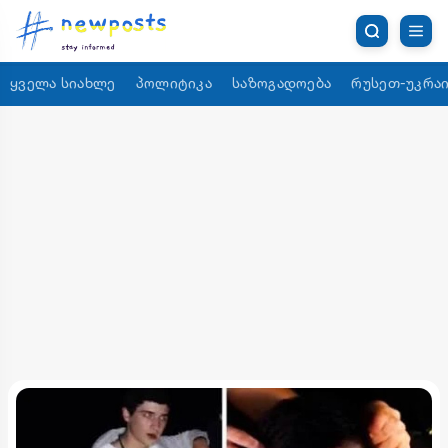
ყველა სიახლე
პოლიტიკა
საზოგადოება
რუსეთ-უკრაი