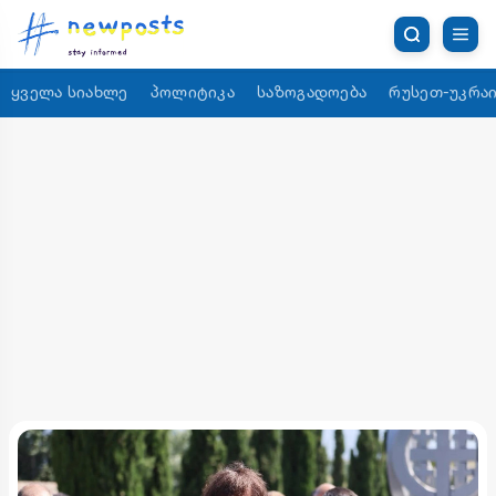
ყველა სიახლე
პოლიტიკა
საზოგადოება
რუსეთ-უკრაი