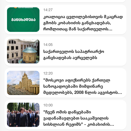
$5 მილიარდამდე ინვესტიცია
განხორციელდება
14:27
კოალიცია ცვლილებისთვის მკაცრად
გმობს კობახიძის განცხადებას,
რომლითაც მან საქართველოს
ინტერესების საწინააღმდეგოდ
ისტორიული ფაქტები შეგნებულად
14:05
გააყალბა
საქართველოს საპატრიარქო
განცხადებას ავრცელებს
12:20
"მოსკოვი აფიქსირებს ქართულ
საზოგადოებაში მიმდინარე
მცდელობებს, 2008 წლის აგვისტოს
მოვლენების გადაფასებაზე.
საქართველოს ხელმძღვანელობის
10:00
განცხადებებს შერიგების
"ჩვენ ომის დაწყებაში
აუცილებლობაზე" - რუსეთის
ვადანაშაულებთ სააკაშვილის
საგარეო უწყება
სისხლიან რეჟიმს" - კობახიძის
განცხადებები 8 აგვისტოს ძმათა