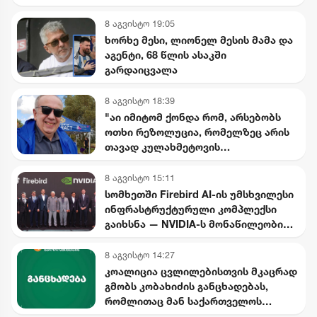
წარმოვიდგენდი - ნინო
ჯანგირაშვილი
8 აგვისტო 19:05
ხორხე მესი, ლიონელ მესის მამა და
აგენტი, 68 წლის ასაკში
გარდაიცვალა
8 აგვისტო 18:39
"აი იმიტომ ქონდა რომ, არსებობს
ოთხი რეზოლუცია, რომელზეც არის
თავად კულახმეტოვის
ხელმოწერაც..." - რას წერს გიორგი
ფოფხაძე
8 აგვისტო 15:11
სომხეთში Firebird AI-ის უმსხვილესი
ინფრასტრუქტურული კომპლექსი
გაიხსნა — NVIDIA-ს მონაწილეობით
$5 მილიარდამდე ინვესტიცია
განხორციელდება
8 აგვისტო 14:27
კოალიცია ცვლილებისთვის მკაცრად
გმობს კობახიძის განცხადებას,
რომლითაც მან საქართველოს
ინტერესების საწინააღმდეგოდ