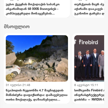
უცხო ქვეყნის მოქალაქის საბანკო
თურქეთის მიერ ძებნ
ანგარიშიდან 58 000$ მიითვისეს -
აჭარაში დააკავეს -
კომპიუტერული მონაცემების
უკანონო ტარება და 
ხელყოფის ბრალდებით 1 პირი
ედებათ
დააკავეს, მეორეს მიმართ დევნა
მსოფლიო
დაიწყო
31 ივლისი 21:48
8 აგვისტო 15:11
ნეაპოლის რეგიონში 4.7 მაგნიტუდის
სომხეთში Firebird AI
მიწისძვრა დაფიქსირდა: დაშავებულია
ინფრასტრუქტურული
ოთხი მოქალაქე, დაზიანებულია
გაიხსნა — NVIDIA-ს
ინფრასტრუქტურა
მილიარდამდე ინვეს