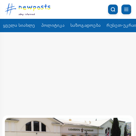
ყველა სიახლე
პოლიტიკა
საზოგადოება
რუსეთ-უკრაი