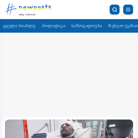
ყველა სიახლე
პოლიტიკა
საზოგადოება
რუსეთ-უკრაი