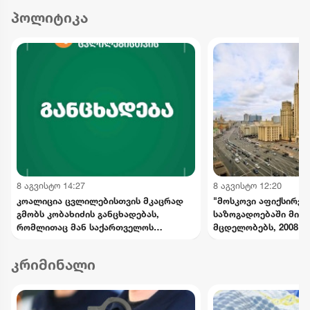
პოლიტიკა
8 აგვისტო 14:27
8 აგვისტო 12:20
კოალიცია ცვლილებისთვის მკაცრად
"მოსკოვი აფიქსირე
გმობს კობახიძის განცხადებას,
საზოგადოებაში მიმ
რომლითაც მან საქართველოს
მცდელობებს, 2008 წ
ინტერესების საწინააღმდეგოდ
მოვლენების გადაფას
ისტორიული ფაქტები შეგნებულად
საქართველოს ხელმ
კრიმინალი
გააყალბა
განცხადებებს შერიგ
აუცილებლობაზე" - რ
უწყება