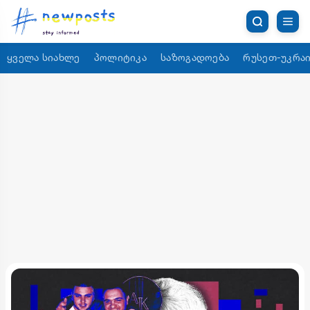
ყველა სიახლე
პოლიტიკა
საზოგადოება
რუსეთ-უკრაი