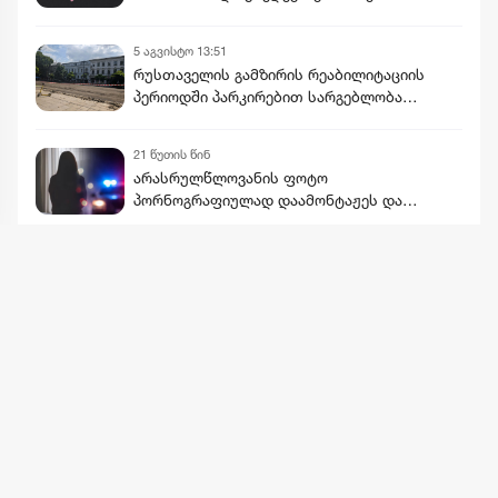
აღმოაჩინა „სტუდია მონიტორმა“
5 აგვისტო 13:51
რუსთაველის გამზირის რეაბილიტაციის
პერიოდში პარკირებით სარგებლობა
უფასოა, ხოლო მიწისქვეშა
გადასასვლელებში კომერციული ფართების
21 წუთის წინ
მოიჯარეები გათავისუფლდებიან
არასრულწლოვანის ფოტო
გადასახადებისგან
პორნოგრაფიულად დაამონტაჟეს და
სოციალურ ქსელში გაავრცელეს -
ბრალდებული პირიც ასევე
არასრულწლოვანია
მეტის ნახვა