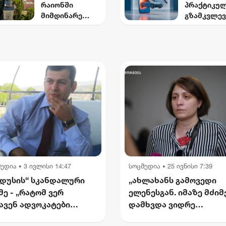
რაიონში
პრაქტიკუ
გამოვლინდნენ
წლისთვის
მიმდინარე
გზამკვლევ
დაშავებუ
წელს ბმა-ს
მეორადი
და დაღუპ
პროგრამით 24
მანქანისთ
რაოდენობ
სახურავი
ავტოსესხი
25%-
რეაბილიტირდა
ასაღებად
ით შემცირ
ითვალისწი
მედია
3 ივლისი 14:47
სოცმედია
25 ივნისი 7:39
•
•
დუსის“ სკანდალური
„ახლახანს გამოვედი
მე - „რატომ ვერ
ელენესგან. იმაზე მძი
ავენ ადვოკატები
დამხვდა ვიდრე
ართველოში? — ჩემი
წარმომედგინა“ - მარი