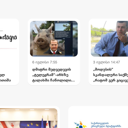
უსრულებელი ბრძოლა
არევაძე
ტემასთან“
6 ივლისი 7:55
3 ივლისი 14:47
დმიტრი მედვედევის
„მოდუსის“
თელ
„ტელეგრამ“-არხზე
სკანდალური საქმე
ითიშა
ტალახში ჩაწოლილი
„რატომ ვერ გიცავ
ღორის ვიდეო
ადვოკატები
გამოქვეყნდა
საქართველოში? 
ჩემი დაუსრულებ
ბრძოლა სისტემას