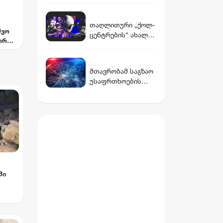
მახრჩობელა გველი
იპოვეს
თაღლითური „ქოლ-
შვო
ცენტრების“ ახალი
ორცი
მისამართი და
ორი
უშედეგო გამოძიება
- რა აღმოაჩინა
მთავრობამ საგზაო
„სტუდია
უსაფრთხოების
მონიტორმა“
ეროვნული
სტრატეგია
დაამტკიცა,
რომელიც 2030
წლისთვის
დაშავებულთა და
დაღუპულთა
რაოდენობის 25%-
ით შემცირებას
ში
ითვალისწინებს
ხი