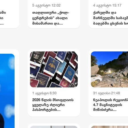
5 აგვისტო 12:02
4 აგვისტო 15:17
ამი
თაღლითური „ქოლ-
ქარელში და
ბი
ცენტრების“ ახალი
მარნეულში საბავ
მისამართი და
ბაღებში ცხენის ხ
უშედეგო გამოძიება -
შეიტანეს - სუსმა 
რა აღმოაჩინა
პირი დააკავა
კვეთას
„სტუდია მონიტორმა“
1 აგვისტო 6:30
31 ივლისი 21:48
2026 წლის მსოფლიოს
ნეაპოლის რეგიონ
ყველაზე ძლიერი
4.7 მაგნიტუდის
პასპორტების
მიწისძვრა
რეიტინგი
დაფიქსირდა:
დაშავებულია ოთ
მოქალაქე,