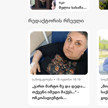
იკა
მომხდარი
მელია სასამარ
საიდუმლო
თლოს
ვიდეოჩანაწერე
უპატივცემულო
ბი, რომელიც
რედაქტორის რჩეული
ბის ფაქტზე
ყველაფერს
დამნაშავედ
ფარდას ახდის"
ცნო
საზოგადოება
18 ივლისი 16:19
სოც
•
„ვართ მარტო მე და დედა...
„მო
თქვენი იმედი მაქვს...“ -
საქ
ონკოპაციენტის
გიც
რუსუდანის
საქ