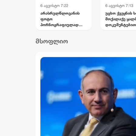
6 აგვისტო 7:22
6 აგვისტო 7:13
არასრულწლოვანის
უცხო ქვეყნის ს
ფოტო
მოქალაქე ყალ
პორნოგრაფიულად
დოკუმენტებით
დაამონტაჟეს და
საქართველოს
სოციალურ ქსელში
სახელმწიფო
მსოფლიო
გაავრცელეს -
საზღვრის გადა
ბრალდებული პირიც
ცდილობდა
ასევე
არასრულწლოვანია