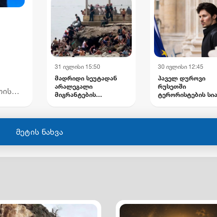
დაზიანებულია
ინფრასტრუქტურა
31 ივლისი 15:50
30 ივლისი 12:45
მადრიდი სეუტადან
პაველ დუროვი
არალეგალი
რუსეთში
თის
მიგრანტების
ტერორისტების სი
გაძევებას გეგმავს -
შეიყვანეს
ევროკავშირში
უციის
ესპანეთის შენგენის
ზონიდან შესაძლო
მეტის ნახვა
გარიცხვაზე
საუბრობენ