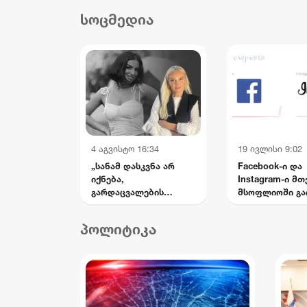
დასახმარებლად,
და
სოცმედია
რომელიც საწოლს
სის
მიჯაჭვულ დედას მარტო
უვლის
4 აგვისტო 16:34
19 ივლისი 9:02
„სანამ დასკვნა არ
Facebook-ი და
იქნება,
Instagram-ი მ
გარდაცვალების
მსოფლიოში გა
ვერსიებს ნუ წერენ —
მატირონ შვილი“: რა
პოლიტიკა
თხოვნა დააბარა ლანა
ლატარიას დედამ
ნანუკა ჟორჟოლიანს