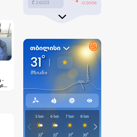
 -
ენ
—
ელი
თან“