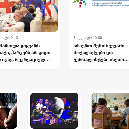
ვისტო 9:10
3 აგვისტო 10:00
მართლა გიყვარს
არაერთ შემთხვევაში
აქი, პარკებს არ ყიდი -
მოქალაქეები და
 იცავ. რეკრეაციულ
ჟურნალისტები ისეთი
რცეებს არ ამცირებ -
აზრის გამოხატვისთვის
რთოებ. ქალაქს არ
ისჯებიან, რომელიც თა
მევ - ქალაქს უბრუნებ -
შინაარსით არ
ლაძე
წარმოადგენს სიძულვი
ენას - საქართველოს
ეროვნული პლატფორმა