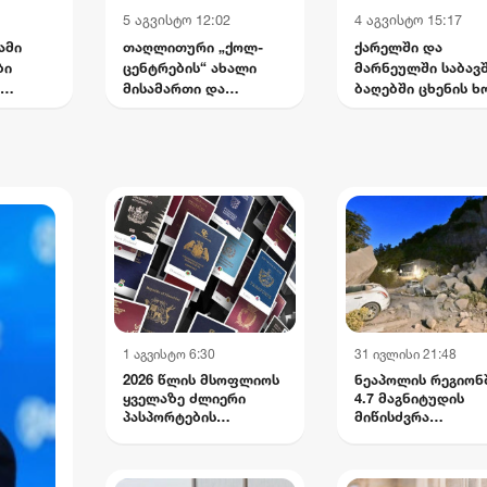
5 აგვისტო 12:02
4 აგვისტო 15:17
ამი
თაღლითური „ქოლ-
ქარელში და
ბი
ცენტრების“ ახალი
მარნეულში საბავ
მისამართი და
ბაღებში ცხენის ხ
უშედეგო გამოძიება -
შეიტანეს - სუსმა 
რა აღმოაჩინა
პირი დააკავა
კვეთას
„სტუდია მონიტორმა“
1 აგვისტო 6:30
31 ივლისი 21:48
2026 წლის მსოფლიოს
ნეაპოლის რეგიონ
ყველაზე ძლიერი
4.7 მაგნიტუდის
პასპორტების
მიწისძვრა
რეიტინგი
დაფიქსირდა:
დაშავებულია ოთ
მოქალაქე,