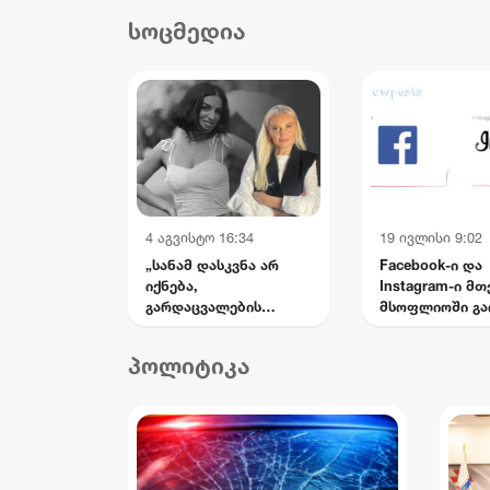
დასახმარებლად,
და
სოცმედია
რომელიც საწოლს
სის
მიჯაჭვულ დედას მარტო
უვლის
4 აგვისტო 16:34
19 ივლისი 9:02
„სანამ დასკვნა არ
Facebook-ი და
იქნება,
Instagram-ი მ
გარდაცვალების
მსოფლიოში გა
ვერსიებს ნუ წერენ —
მატირონ შვილი“: რა
პოლიტიკა
თხოვნა დააბარა ლანა
ლატარიას დედამ
ნანუკა ჟორჟოლიანს