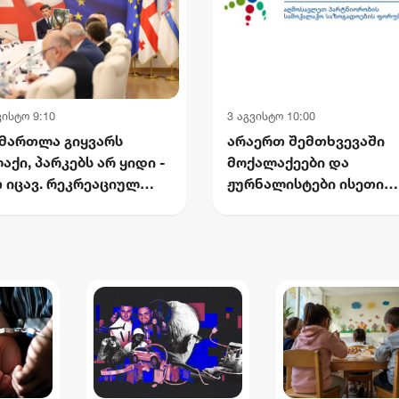
ვისტო 9:10
3 აგვისტო 10:00
მართლა გიყვარს
არაერთ შემთხვევაში
აქი, პარკებს არ ყიდი -
მოქალაქეები და
 იცავ. რეკრეაციულ
ჟურნალისტები ისეთი
რცეებს არ ამცირებ -
აზრის გამოხატვისთვის
რთოებ. ქალაქს არ
ისჯებიან, რომელიც თა
მევ - ქალაქს უბრუნებ -
შინაარსით არ
ლაძე
წარმოადგენს სიძულვი
ენას - საქართველოს
ეროვნული პლატფორმა