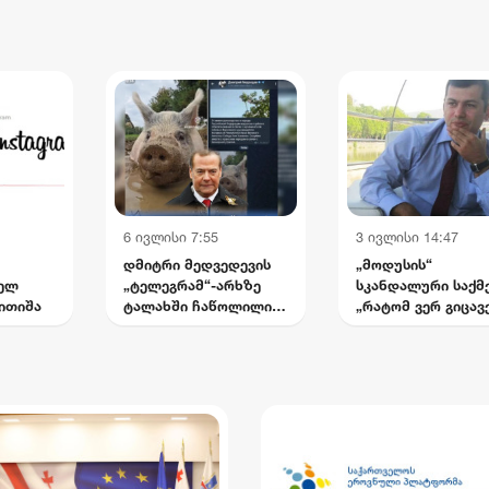
უსრულებელი ბრძოლა
არევაძე
ტემასთან“
6 ივლისი 7:55
3 ივლისი 14:47
დმიტრი მედვედევის
„მოდუსის“
თელ
„ტელეგრამ“-არხზე
სკანდალური საქმე
ითიშა
ტალახში ჩაწოლილი
„რატომ ვერ გიცავ
ღორის ვიდეო
ადვოკატები
გამოქვეყნდა
საქართველოში? 
ჩემი დაუსრულებ
ბრძოლა სისტემას