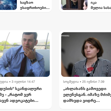
საგზაო
იკა
ბი
მომხდარი
უსაფრთხოების
მელია სას
მომხმარებლებ
საიდუმლო
ეროვნული
თლოს
ისთვის
ვიდეოჩანა
სტრატეგია
უპატივცე
ბი, რომელ
დაამტკიცა,
ბის ფაქტზ
ყველაფერ
რომელიც 2030
დამნაშავე
ფარდას ახ
წლისთვის
ცნო
დაშავებულთა
და დაღუპულთა
რაოდენობის
25%-
ით შემცირებას
ითვალისწინებს
მედია
3 ივლისი 14:47
სოცმედია
25 ივნისი 7:39
•
•
დუსის“ სკანდალური
„ახლახანს გამოვედი
მე - „რატომ ვერ
ელენესგან. იმაზე მძი
ავენ ადვოკატები
დამხვდა ვიდრე
ართველოში? — ჩემი
წარმომედგინა“ - მარი