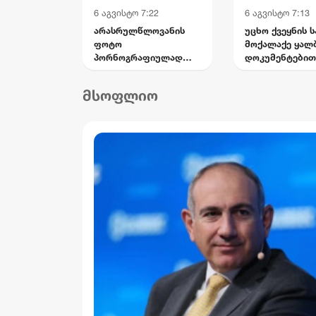
6 აგვისტო 7:22
6 აგვისტო 7:13
არასრულწლოვანის
უცხო ქვეყნის ს
ფოტო
მოქალაქე ყალ
პორნოგრაფიულად
დოკუმენტებით
დაამონტაჟეს და
საქართველოს
სოციალურ ქსელში
სახელმწიფო
მსოფლიო
გაავრცელეს -
საზღვრის გადა
ბრალდებული პირიც
ცდილობდა
ასევე
არასრულწლოვანია