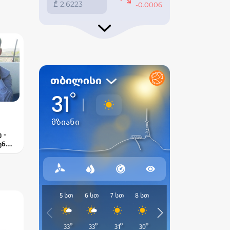
 -
ენ
—
ელი
თან“