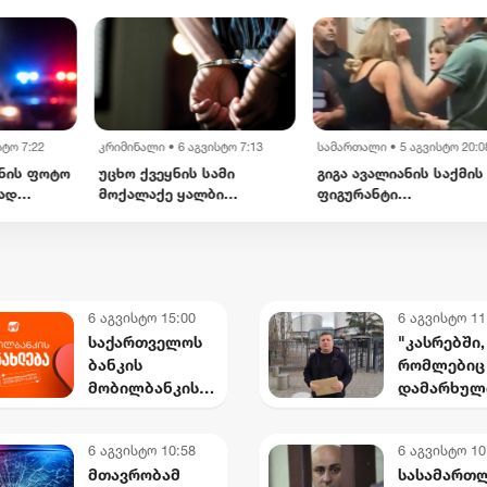
არასრულწლოვანია
სტო 7:22
კრიმინალი
•
6 აგვისტო 7:13
სამართალი
•
5 აგვისტო 20:0
ნის ფოტო
უცხო ქვეყნის სამი
გიგა ავალიანის საქმის
ად
მოქალაქე ყალბი
ფიგურანტი
ა
დოკუმენტებით
არასრულწლოვანი
ბიზნესი & ეკონომიკა
ბიზნესი & ეკონომიკა
ში
საქართველოს
გოგოები დააკავეს
სახელმწიფო საზღვრის
Euromoney-მ
საქართველოს ბანკ
რიც ასევე
გადაკვეთას ცდილობდა
საქართველოს ბანკი CEE
„მცირე ბიზნესის ჯ
ნია
კატეგორიაში საუკეთესო
უკვე 30 ბიზნესი ჩ
6 აგვისტო 15:00
6 აგვისტო 11
ით
ბანკად დაასახელა
საქართველოს
"კასრებში,
ბანკის
რომლებიც
კორპორატიული
მობილბანკის
დამარხულ
სოციალური
მორიგი
იალნოს მთ
რა
პასუხისმგებლობის
განახლება -
კახეთში, დ
მიმართულებით
6 აგვისტო 10:58
6 აგვისტო 10
ახალი
მუხროვანი
მთავრობამ
სასამართ
შესაძლებლობე
ბაზაზე