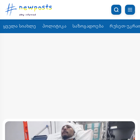
ყველა სიახლე
პოლიტიკა
საზოგადოება
რუსეთ-უკრაი