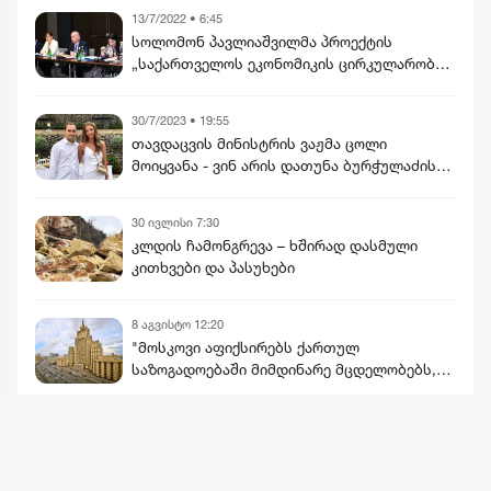
13/7/2022 • 6:45
სოლომონ პავლიაშვილმა პროექტის
„საქართველოს ეკონომიკის ცირკულარობის
შეფასება“ ფარგლებში, რიგით მეოთხე
პლენარულ შეხვედრაში მიიღო
30/7/2023 • 19:55
მონაწილეობა
თავდაცვის მინისტრის ვაჟმა ცოლი
მოიყვანა - ვინ არის დათუნა ბურჭულაძის
რჩეული
30 ივლისი 7:30
კლდის ჩამონგრევა – ხშირად დასმული
კითხვები და პასუხები
8 აგვისტო 12:20
"მოსკოვი აფიქსირებს ქართულ
საზოგადოებაში მიმდინარე მცდელობებს,
2008 წლის აგვისტოს მოვლენების
გადაფასებაზე. საქართველოს
ხელმძღვანელობის განცხადებებს
შერიგების აუცილებლობაზე" - რუსეთის
მეტის ნახვა
საგარეო უწყება