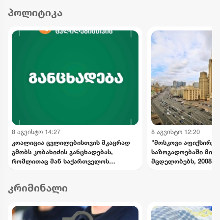
პოლიტიკა
8 აგვისტო 14:27
8 აგვისტო 12:20
კოალიცია ცვლილებისთვის მკაცრად
"მოსკოვი აფიქსირე
გმობს კობახიძის განცხადებას,
საზოგადოებაში მიმ
რომლითაც მან საქართველოს
მცდელობებს, 2008 წ
ინტერესების საწინააღმდეგოდ
მოვლენების გადაფას
ისტორიული ფაქტები შეგნებულად
საქართველოს ხელმ
კრიმინალი
გააყალბა
განცხადებებს შერიგ
აუცილებლობაზე" - რ
უწყება