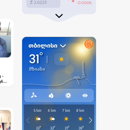
 -
ენ
—
ელი
თან“