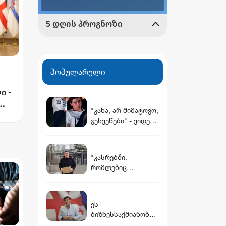
პოპულარული
ი -
"კახა, არ მიმატოვო,
გეხვეწები" - ვიდეო,
რომელშიც
ებ -
სავარაუდოდ 12
წლის წინ
"კასრებში,
დაკარგული ბიჭის
რომლებიც
ხმა ისმის
დამარხულია
იალნოს მთაზე,
კახეთში, დევს
ეს
მუხროვანის ბაზაზე
ბიზნესსაქმიანობაა
მომხდარი
და სახელმწიფოს