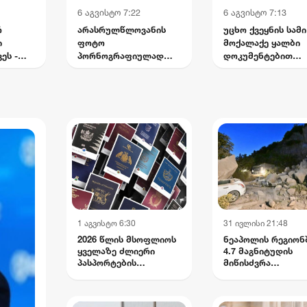
6 აგვისტო 7:22
6 აგვისტო 7:13
რ
არასრულწლოვანის
უცხო ქვეყნის სამი
ი
ფოტო
მოქალაქე ყალბი
ეს -
პორნოგრაფიულად
დოკუმენტებით
ის
დაამონტაჟეს და
საქართველოს
ა და
სოციალურ ქსელში
სახელმწიფო
ა
გაავრცელეს -
საზღვრის გადაკვ
ბრალდებული პირიც
ცდილობდა
ასევე
არასრულწლოვანია
1 აგვისტო 6:30
31 ივლისი 21:48
2026 წლის მსოფლიოს
ნეაპოლის რეგიონ
ყველაზე ძლიერი
4.7 მაგნიტუდის
პასპორტების
მიწისძვრა
რეიტინგი
დაფიქსირდა:
დაშავებულია ოთ
მოქალაქე,