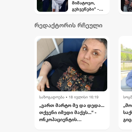
მიმატოვო,
ა იმ
გეხვეწები" -
პრინციპებს,
ვიდეო,
რომელსაც 2012
რომელშიც
წლიდან
რედაქტორის რჩეული
სავარაუდოდ 12
მოვყვებით -
წლის წინ
კალაძე
დაკარგული
"ინტერრაოს"
ბიჭის ხმა ისმის
დასანქცირებაზ
ე
საზოგადოება
18 ივლისი 16:19
სოც
•
„ვართ მარტო მე და დედა...
„მო
თქვენი იმედი მაქვს...“ -
საქ
ონკოპაციენტის
გიც
რუსუდანის
საქ