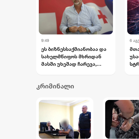
9:49
6 აგ
ეს ბიზნესსაქმიანობაა და
მთა
სახელმწიფოს მხრიდან
უს
მასში უხეშად ჩარევა,
სტრ
ეწინააღმდეგება იმ
რომ
პრინციპებს, რომელსაც
და
კრიმინალი
2012 წლიდან მოვყვებით -
და
კალაძე "ინტერრაოს"
25%
დასანქცირებაზე
ით