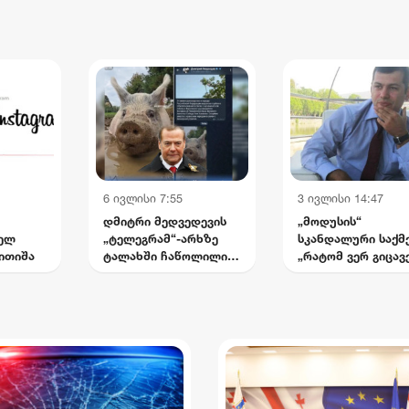
უსრულებელი ბრძოლა
არევაძე
ტემასთან“
6 ივლისი 7:55
3 ივლისი 14:47
დმიტრი მედვედევის
„მოდუსის“
თელ
„ტელეგრამ“-არხზე
სკანდალური საქმე
ითიშა
ტალახში ჩაწოლილი
„რატომ ვერ გიცავ
ღორის ვიდეო
ადვოკატები
გამოქვეყნდა
საქართველოში? 
ჩემი დაუსრულებ
ბრძოლა სისტემას