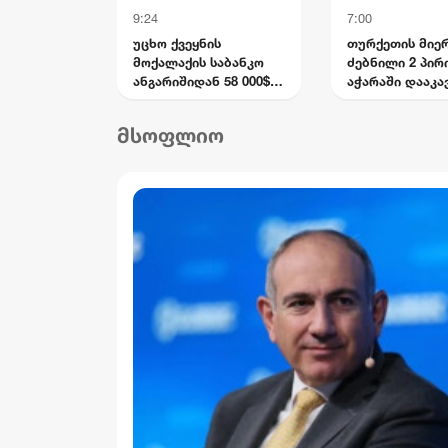
9:24
7:00
უცხო ქვეყნის
თურქეთის მიე
მოქალაქის საბანკო
ძებნილი 2 პირ
ანგარიშიდან 58 000$
აჭარაში დააკავ
მიითვისეს -
ბრალად იარაღ
კომპიუტერული
უკანონო ტარებ
მსოფლიო
მონაცემების
საზღვრის კვეთ
ხელყოფის
ედებათ
ბრალდებით 1 პირი
დააკავეს, მეორეს
მიმართ დევნა დაიწყო