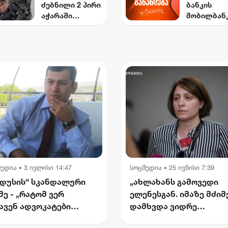
ძებნილი 2 პირი
ბანკის
მონაცემებ
აჭარაში
მობილბან
ხელყოფის
დააკავეს -
მორიგი
ბრალდები
ბრალად
განახლება
პირი დააკა
იარაღის
ახალი
მეორეს მი
უკანონო
შესაძლებ
დევნა დაი
ტარება და
ბი
საზღვრის კვეთა
მომხმარე
ედებათ
ისთვის
მედია
3 ივლისი 14:47
სოცმედია
25 ივნისი 7:39
•
•
დუსის“ სკანდალური
„ახლახანს გამოვედი
მე - „რატომ ვერ
ელენესგან. იმაზე მძი
ავენ ადვოკატები
დამხვდა ვიდრე
ართველოში? — ჩემი
წარმომედგინა“ - მარი