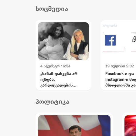
დასახმარებლად,
და
სოცმედია
რომელიც საწოლს
სის
მიჯაჭვულ დედას მარტო
უვლის
4 აგვისტო 16:34
19 ივლისი 9:02
„სანამ დასკვნა არ
Facebook-ი და
იქნება,
Instagram-ი მ
გარდაცვალების
მსოფლიოში გა
ვერსიებს ნუ წერენ —
მატირონ შვილი“: რა
პოლიტიკა
თხოვნა დააბარა ლანა
ლატარიას დედამ
ნანუკა ჟორჟოლიანს