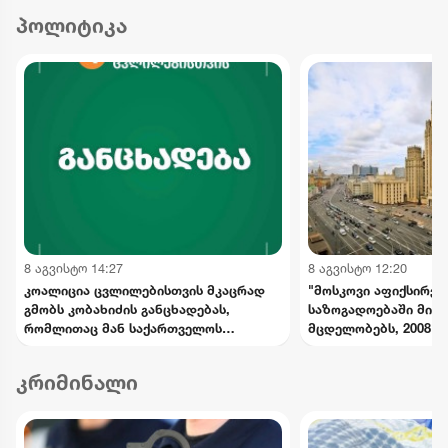
პოლიტიკა
8 აგვისტო 14:27
8 აგვისტო 12:20
კოალიცია ცვლილებისთვის მკაცრად
"მოსკოვი აფიქსირე
გმობს კობახიძის განცხადებას,
საზოგადოებაში მიმ
რომლითაც მან საქართველოს
მცდელობებს, 2008 წ
ინტერესების საწინააღმდეგოდ
მოვლენების გადაფას
ისტორიული ფაქტები შეგნებულად
საქართველოს ხელმ
კრიმინალი
გააყალბა
განცხადებებს შერიგ
აუცილებლობაზე" - რ
უწყება