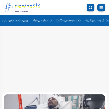
ყველა სიახლე
პოლიტიკა
საზოგადოება
რუსეთ-უკრაი