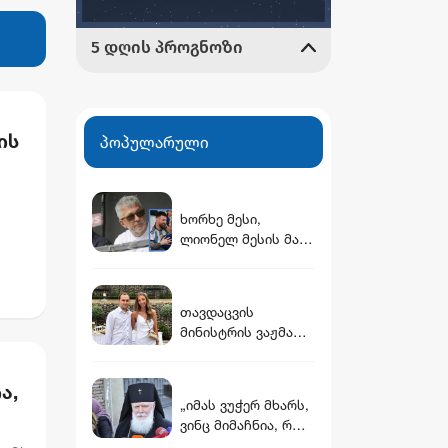
ის
პოპულარული
ხორხე მესი,
ლიონელ მესის მამა
და აგენტი, 68 წლის
ასაკში
გარდაიცვალა
თავდაცვის
მინისტრის ვაჟმა
ცოლი მოიყვანა -
ვინ არის დათუნა
ა,
ბურჭულაძის
„იმას ვუჭერ მხარს,
რჩეული
ვინც მიმაჩნია, რომ
კარგია, აბა ცუდს ჰო