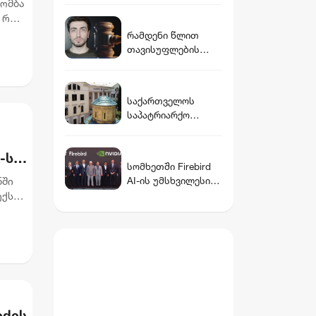
ბომბა
არ დავუჭერ მხარს“
 რომ,
- მიტროპოლიტი
მ...
რამდენი წლით
ანტონი
თავისუფლების
აღკვეთას
ითვალისწინებს
გიგა ავალიანის
საქართველოს
საქმეზე
საპატრიარქო
არასრულწლოვნები
განცხადებას
სთვის წაყენებული
ავრცელებს
ბრალდება
-ს
სომხეთში Firebird
ნში
AI-ის უმსხვილესი
ინფრასტრუქტურულ
ქსი,
ი კომპლექსი
გაიხსნა — NVIDIA-ს
მონაწილეობით $5
მილიარდამდე
ინვესტიცია
განხორციელდება
იძის