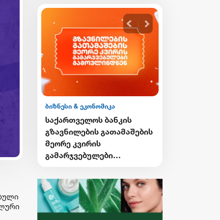
ბიზნესი & ეკონომიკა
ბიზნესი & ეკონ
ის
საქართველოს ბანკის
საქართველო
გი
გზავნილების გათამაშების
Student Card
ი
მეორე კვირის
Card-ის მფ
გამარჯვებულები
ქუთაისში ტ
ვის
გამოვლინდნენ
შეღავათიან
ისარგებლებ
ებული
ალური