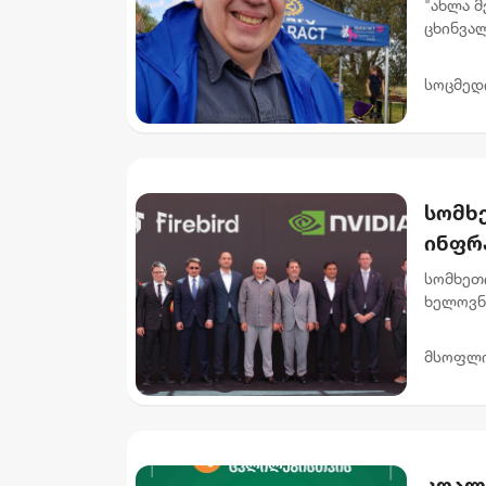
"ახლა მ
ცხინვალ
არსებო
სოცმედ
სომხე
ინფრ
მონა
სომხეთი
განხ
ხელოვნ
რომლის
კომპანია
მსოფლ
კოალ