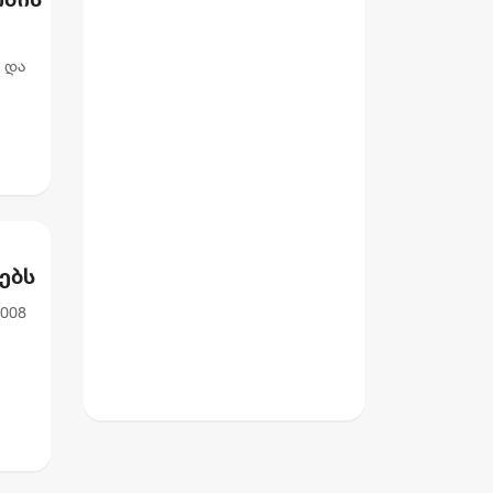
ბი
 და
ებს
008
ქის