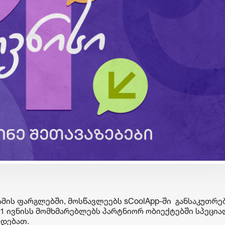
ბიზნესი & ეკონომიკა
ბიზნესი & ეკონომიკა
Wine Square X Lunatic
საქართველოს ბანკ
ერთმანეთის
მობილბანკის მორი
მხარდასაჭერად | მცირე
განახლება - ახალ
ბიზნესის ჯაჭვი
შესაძლებლობები
გრძელდება
მომხმარებლებისთ
მის ფარგლებში, მოსწავლეებს sCoolApp-ში განსაკუთრ
და 1 ივნისს მომხმარებლებს პარტნიორ ობიექტებში სპეცი
ვდებათ.