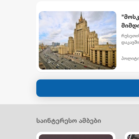
"მოს
მიმდ
მოვლ
რუსეთის
ხელმ
დაკავში
განცხად
აუცილ
საზოგად
პოლიტი
საინტერესო ამბები