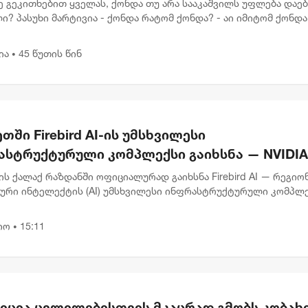
ე გეკითხებით ყველას, ქონდა თუ არა სააკაშვილს უფლება დაე
ი? პასუხი მარტივია - ქონდა რატომ ქონდა? - აი იმიტომ ქონდა
ბს ოთხი რეზოლუცია, რომელზეც არის თავად კულახმეტოვის ხელ
ია
45 წუთის წინ
•
თში Firebird AI-ის უმსხვილესი
ასტრუქტურული კომპლექსი გაიხსნა — NVIDIA
წილეობით $5 მილიარდამდე ინვესტიცია
ს ქალაქ რაზდანში ოფიციალურად გაიხსნა Firebird AI — რეგიო
ორციელდება
ური ინტელექტის (AI) უმსხვილესი ინფრასტრუქტურული კომპლე
 ინვესტიცია $5 მილიარდამდე აღწევს. პროექტის პარტნიორი
...
იო
15:11
•
იცია ცვლილებისთვის მკაცრად გმობს კობახ