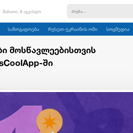
შაბათი, 8 აგვისტო
საზოგადოება
რუსეთ-უკრაინის ომი
სოცმედია
ები მოსწავლეებისთვის
sCoolApp-ში