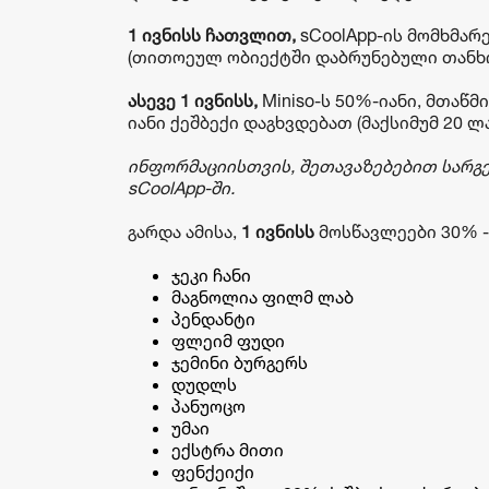
1 ივნისს ჩათვლით,
sCoolApp-ის მომხმარე
(თითოეულ ობიექტში დაბრუნებული თანხი
ასევე 1 ივნისს,
Miniso-ს 50%-იანი, მთაწმ
იანი ქეშბექი დაგხვდებათ (მაქსიმუმ 20 ლა
ინფორმაციისთვის, შეთავაზებებით სარგ
sCoolApp-ში.
გარდა ამისა,
1 ივნისს
მოსწავლეები 30% -
ჯეკი ჩანი
მაგნოლია ფილმ ლაბ
პენდანტი
ფლეიმ ფუდი
ჯემინი ბურგერს
დუდლს
პანუოცო
უმაი
ექსტრა მითი
ფენქეიქი