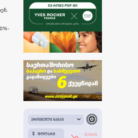
ენ.
50%-