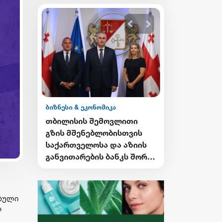
ბიზნესი & ეკონომიკა
ბიზნესი & ეკონ
ის
თბილისის შემოვლითი
მოიპოვე სა
ბოტთან
გზის მშენებლობისთვის
ბანკის სტიპ
ების
საქართველოსა და აზიის
CHEVENING-
ებელი
განვითარების ბანკს შორის
პროგრამაში 
სასესხო შეთანხმება
განაცხადები
გაფორმდა
დაიწყო
ებული
ა