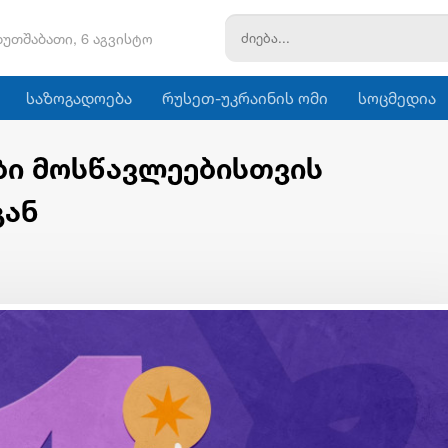
ხუთშაბათი, 6 აგვისტო
საზოგადოება
რუსეთ-უკრაინის ომი
სოცმედია
ები მოსწავლეებისთვის
გან