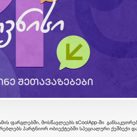
ბიზნესი & ეკონომიკა
ბიზნესი & ეკონომიკა
საქართველოს ბანკის ESG
საქართველოს ბანკ
და მდგრადობის
მობილბანკში ჩატ
ხელმძღვანელმა, ანა
ხმოვანი შეტყობინ
ოსაძემ Partnership 4SDGs
გაგზავნაა შესაძლ
ფორუმზე მდგრადი
დაფინანსების
განვითარების
მის ფარგლებში, მოსწავლეებს sCoolApp-ში განსაკუთრ
პერსპექტივებზე ისაუბრა
მარებლებს პარტნიორ ობიექტებში სპეციალური ქეშბექი დ