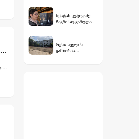
უშედეგო გამოძიება
- რა აღმოაჩინა
ნესტან კუტივაძე:
„სტუდია
წიგნი სიყვარულის
მონიტორმა“
უფლებასა და
პიროვნულ
პასუხისმგებლობაზ
რუსთაველის
ე - „ის აქ არის -
ა
გამზირის
ანგელოზის კაშკაშა
რეაბილიტაციის
ღამე“
პერიოდში
.
პარკირებით
დ
სარგებლობა
უფასოა, ხოლო
მიწისქვეშა
გადასასვლელებში
კომერციული
ფართების
მოიჯარეები
გათავისუფლდებიან
გადასახადებისგან