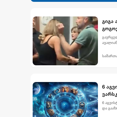
გიგა
გოგო
გავრცე
ავალიან
დაკავებ
დაკავები
სამართ
6 აგვ
ვარს
6 აგვი
და გააზ
დღევან