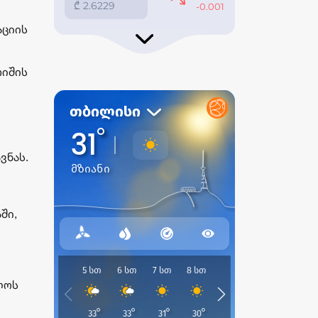
აციის
რიშის
ვნას.
ში,
ლოს