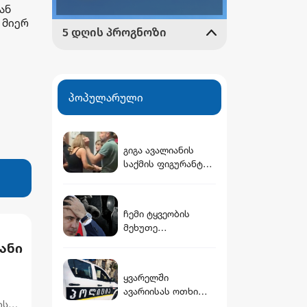
ან
 მიერ
პოპულარული
გიგა ავალიანის
საქმის ფიგურანტი
არასრულწლოვანი
გოგოები დააკავეს
ჩემი ტყვეობის
მეხუთე
წლისთავისთვის
ანი
საქართველოში
მობრუნდა სამი
ყვარელში
მეგობარი:
ავარიისას ოთხი
კრიმინალი,
ის
ადამიანი დაშავდა