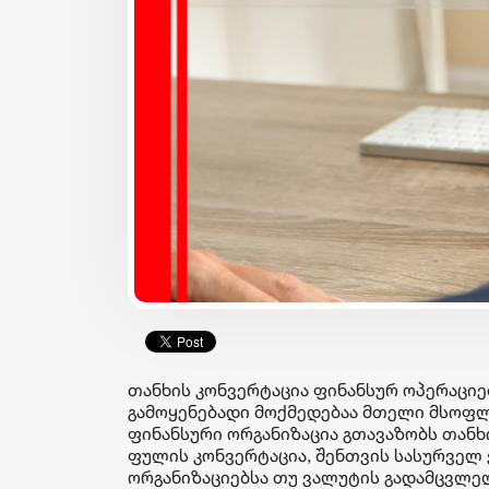
იზნესი & ეკონომიკა
ბიზნესი & ეკონომიკა
საქართველოს ბანკის
საქართველოს ბანკის ES
„მცირე ბიზნესის ჯაჭვში“
და მდგრადობის
უკვე 30 ბიზნესი ჩაერთო
ხელმძღვანელმა, ანა
ოსაძემ Partnership 4SDGs
ფორუმზე მდგრადი
თანხის კონვერტაცია ფინანსურ ოპერაცი
დაფინანსების
გამოყენებადი მოქმედებაა მთელი მსოფლი
განვითარების
ფინანსური ორგანიზაცია გთავაზობს თანხ
პერსპექტივებზე ისაუბრა
ფულის კონვერტაცია, შენთვის სასურველ 
ორგანიზაციებსა თუ ვალუტის გადამცვლელ