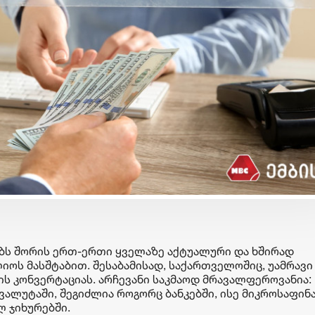
ბიზნესი & ეკონომიკა
ბიზნესი & ეკონომიკა
G
საქართველოს ბანკის
თბილისის შემოვლ
მობილბანკში ჩატბოტთან
გზის მშენებლობის
ხმოვანი შეტყობინების
საქართველოსა და 
გაგზავნაა შესაძლებელი
განვითარების ბან
სასესხო შეთანხმე
ებს შორის ერთ-ერთი ყველაზე აქტუალური და ხშირად
გაფორმდა
ოს მასშტაბით. შესაბამისად, საქართველოშიც, უამრავი
ის კონვერტაციას. არჩევანი საკმაოდ მრავალფეროვანია:
ვალუტაში, შეგიძლია როგორც ბანკებში, ისე მიკროსაფინ
 ჯიხურებში.