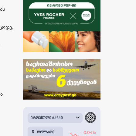
ას
ცოდე,
ნ
ა