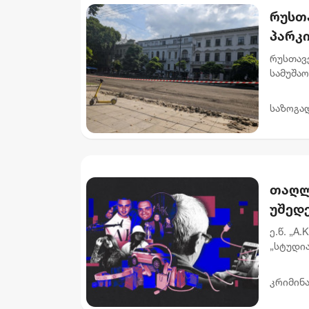
რუსთ
პარკ
გადა
რუსთავ
მოიჯ
სამუშაო
მოქალაქ
მიწისქვ
საზოგა
თაღლ
უშედე
მონი
ე.წ. „A
„სტუდი
გამოძი
დაადგინ
კრიმინ