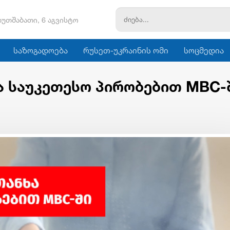
ხუთშაბათი, 6 აგვისტო
საზოგადოება
რუსეთ-უკრაინის ომი
სოცმედია
ა საუკეთესო პირობებით MBC-