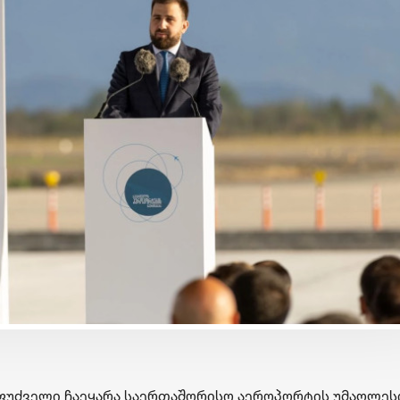
ნომიკა
ბიზნესი & ეკონომიკა
ბიზნეს
X Lunatic
საქართველოს ბანკის
საქარ
ს
მობილბანკის მორიგი
გზავნ
რად | მცირე
განახლება - ახალი
მეორე
ჭვი
შესაძლებლობები
გამარ
მომხმარებლებისთვის
გამო
ფუძველი ჩაეყარა საერთაშორისო აეროპორტის უმაღლეს