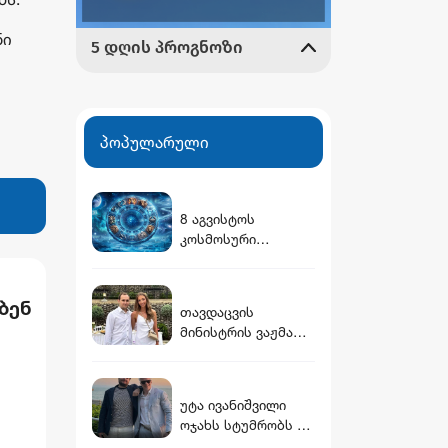
ნი
პოპულარული
8 აგვისტოს
კოსმოსური
გზამკვლევი: რას
გვიმზადებენ
ვარსკვლავები
ბენ
თავდაცვის
დღეს?
მინისტრის ვაჟმა
ცოლი მოიყვანა -
ვინ არის დათუნა
ბურჭულაძის
უტა ივანიშვილი
ელს
რჩეული
ოჯახს სტუმრობს -
ცოტნე უფროსს