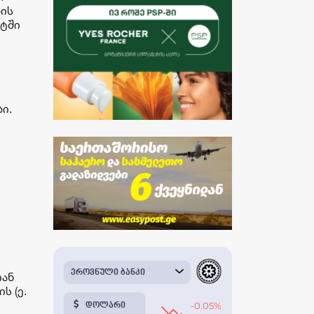
ბის
რტში
ი
ი.
თან
ს (ე.