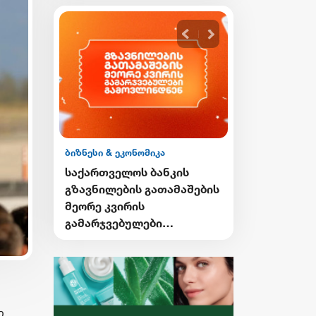
ი & ეკონომიკა
ბიზნესი & ეკონომიკა
თველოს ბანკის
საქართველოს ბანკის
ილების გათამაშების
Student Card-ისა და sCool
 კვირის
Card-ის მფლობელები
ჯვებულები
ქუთაისში ტრანსპორტზე
ვლინდნენ
შეღავათიანი ტარიფით
ისარგებლებენ
ი