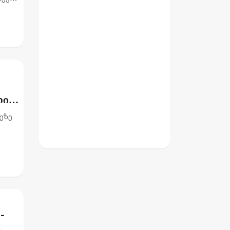
ლი
ეზე
ურის
-
ს