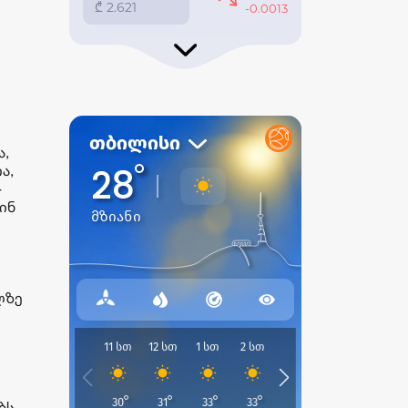
ა,
ა,
-
ინ
ლზე
ბს.