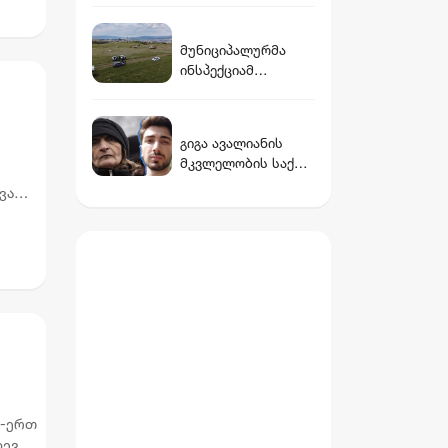
ძმასთან ერთად
გადაღებულ ფოტოს
მუნიციპალურმა
აქვეყნებს
ინსპექციამ
გლდანის რაიონში
40 ჰექტარი
სახელმწიფო მიწის
გიგა ავალიანის
მიტაცების ფაქტი
მკვლელობის საქმე:
გამოავლინა
არასრულწლოვანი
ავარი
გოგოების დაკავება
ზე
და მოკლული
მასწავლებლის
დედის განცხადება
თ-ერთ
დევ