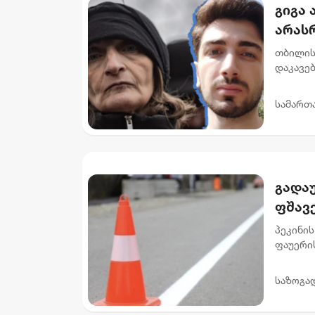
გიგა 
არას
მასწ
თბილის
დაკავე
პატიმრ
მოთხოვ
სამართ
გადაუ
ფშავ
მიმა
პეკინის
ფაუერი
სამუშაო
გამზირის
საზოგა