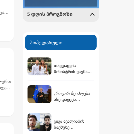
ავარი
ზე
პოპულარული
თავდაცვის
მინისტრის ვაჟმა
ცოლი მოიყვანა -
თ-ერთ
ვინ არის დათუნა
დევ
ბურჭულაძის
„როგორ შეიძლება
რჩეული
ასე დაეცეს
ადამიანი, რომ
თავის ქვეყანა
ასეთი
გიგა ავალიანის
გაბახებისთვის
საქმეზე
ემეტებოდეს“ -
დაკავებული 3