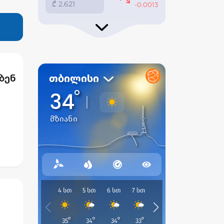
ბენ
ელს