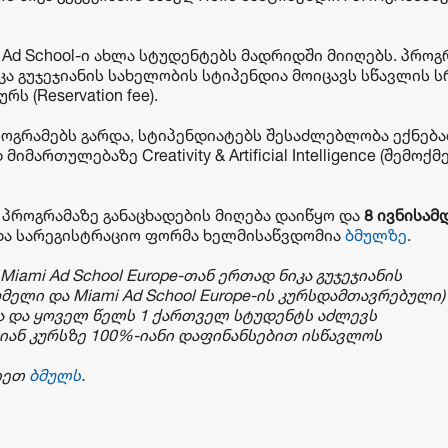
 Ad School-ი ახლა სტუდენტებს მადრიდში მიიღებს. პროგ
კა გუჯეჯიანის სახელობის სტიპენდია მოიცავს სწავლის 
ს (Reservation fee).
ს პროგრამებს გარდა, სტიპენდიატებს შესაძლებლობა ექნება
რთულებაზე Creativity & Artificial Intelligence (შემოქმ
 პროგრამაზე განაცხადების მიღება დაიწყო და
8
ივნისამ
და სარეგისტრაციო ფორმა ხელმისაწვდომია
ბმულზე
.
Miami Ad School Europe-
თან
ერთად
ნიკა
გუჯეჯიანის
ომელი
და
Miami Ad School Europe-
ის
კურსდამთავრებული
)
ა
და
ყოველ
წელს
1
ქართველ
სტუდენტს
აძლევს
იან
კურსზე
100%-
იანი
დაფინანსებით
ისწავლოს
იეთ
ბმულს
.