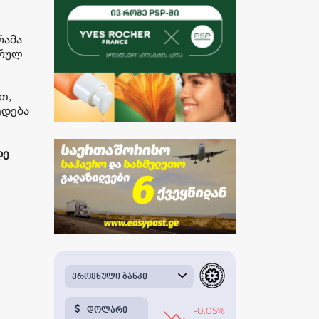
რამა
სრულ
თ,
ედება
დე