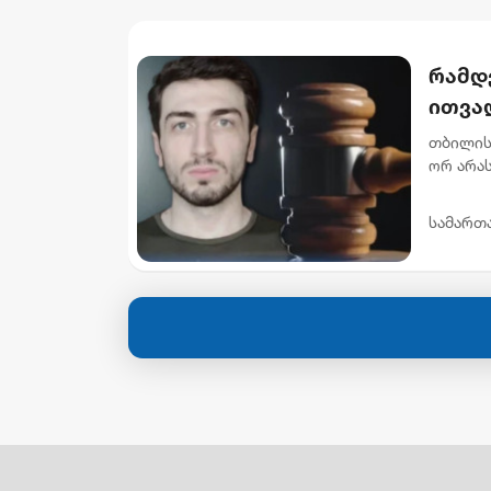
რამდ
ითვალ
არას
თბილის
ორ არა
ნ.ი.-ს 
მუხლი..
სამართ