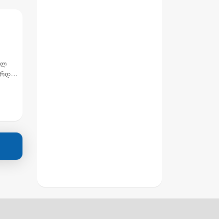
დასანქცირებაზე
ულ
არდეს
ე