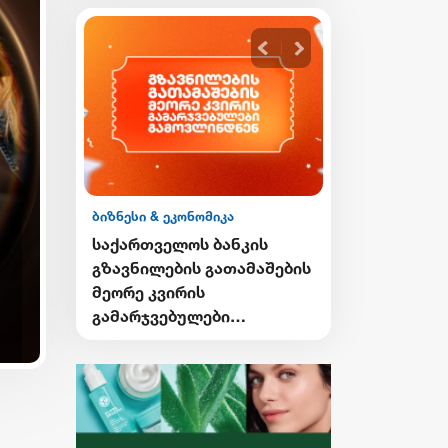
ბიზნესი & ეკონომიკა
ბიზნესი & ეკონ
ის
საქართველოს ბანკის
საქართველო
გი
გზავნილების გათამაშების
Student Card
ი
მეორე კვირის
Card-ის მფ
გამარჯვებულები
ქუთაისში ტ
ვის
გამოვლინდნენ
შეღავათიან
ისარგებლებ
ე