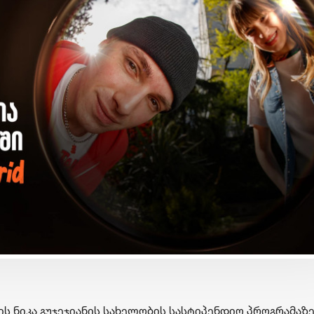
ბიზნესი & ეკონომიკა
ბიზნესი & ეკონომიკა
Wine Square X Lunatic
საქართველოს ბანკ
ერთმანეთის
მობილბანკის მორი
მხარდასაჭერად | მცირე
განახლება - ახალ
ბიზნესის ჯაჭვი
შესაძლებლობები
გრძელდება
მომხმარებლებისთ
-ის ნიკა გუჯეჯიანის სახელობის სასტიპენდიო პროგრამაზ