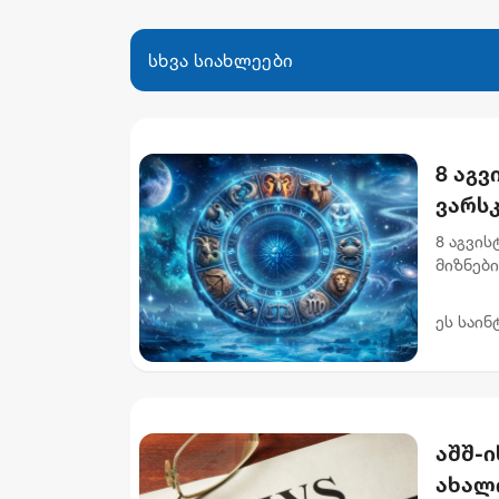
სხვა სიახლეები
8 აგვ
ვარს
8 აგვი
მიზნებ
აუცილე
უწყობს 
ეს საინ
აშშ-ი
ახალ