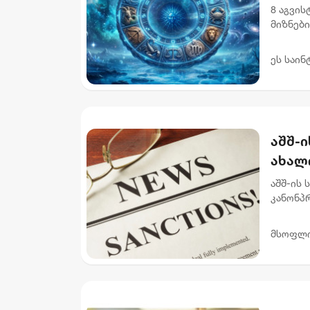
8 აგვი
მიზნებ
აუცილე
უწყობს 
ეს საინ
აშშ-ი
ახალ
აშშ-ის 
კანონპრ
მიზანი
დამატ...
მსოფლ