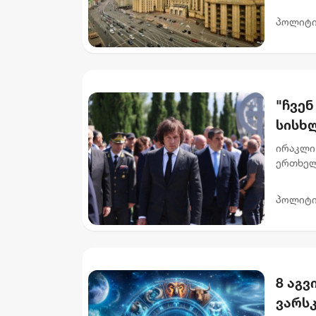
განცხად
აუცილ
საზოგად
პოლიტი
"ჩვე
სისხლ
აგვი
ირაკლი 
ერთხელ
ჟურნალი
სააკაშვ
პოლიტი
8 აგვ
ვარს