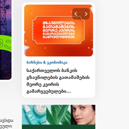
ბიზნესი & ეკონომიკა
ბიზნესი & ეკონ
ის
საქართველოს ბანკის
საქართველო
გი
გზავნილების გათამაშების
Student Card
ი
მეორე კვირის
Card-ის მფ
გამარჯვებულები
ქუთაისში ტ
ვის
გამოვლინდნენ
შეღავათიან
ისარგებლებ
ავსდა
ოეული