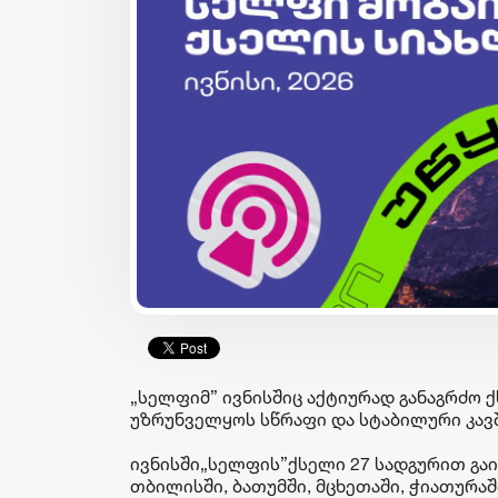
იზნესი & ეკონომიკა
ბიზნესი & ეკონომიკა
ისწავლე საზღვარგარეთ
მიიღეთ 25%-იანი
საქართველოს ბანკის
ფასდაკლება
სტიპენდიით -
კომფორტერში შერჩეულ
მოსწავლეებისთვის
კოლექციაზე
შექმნილ საერთაშორისო
საქართველოს ნაწილ-
„სელფიმ” ივნისშიც აქტიურად განაგრძო 
პროგრამაზე მიღება
ნაწილ გადახდისას
უზრუნველყოს სწრაფი და სტაბილური კავ
დაიწყო
ივნისში„სელფის”ქსელი 27 სადგურით გაი
თბილისში, ბათუმში, მცხეთაში, ჭიათურაშ