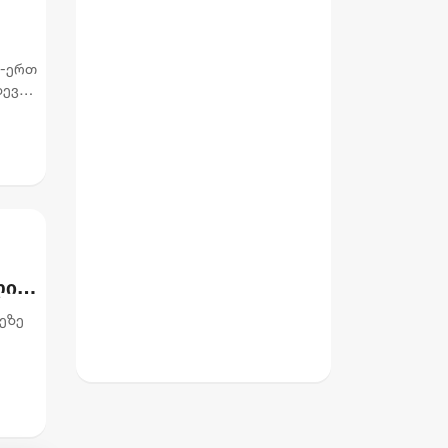
თ-ერთ
დევ
ლი
ეზე
ურის