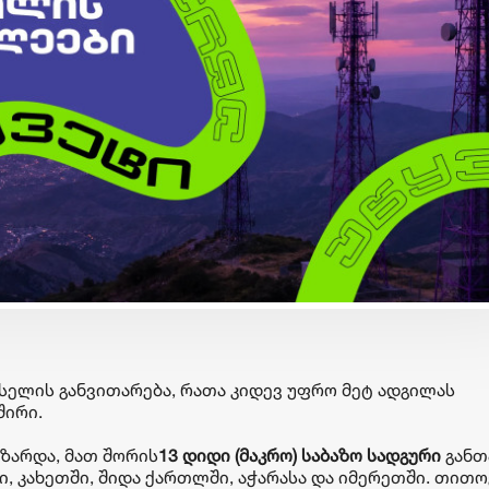
ბიზნესი & ეკონომიკა
ბიზნესი & ეკონომიკა
Wine Square X Lunatic
საქართველოს ბანკ
ერთმანეთის
მობილბანკის მორი
მხარდასაჭერად | მცირე
განახლება - ახალ
ბიზნესის ჯაჭვი
შესაძლებლობები
გრძელდება
მომხმარებლებისთ
ქსელის განვითარება, რათა კიდევ უფრო მეტ ადგილას
შირი.
ზარდა, მათ შორის
13 დიდი (მაკრო) საბაზო სადგური
განთ
ი, კახეთში, შიდა ქართლში, აჭარასა და იმერეთში. თით