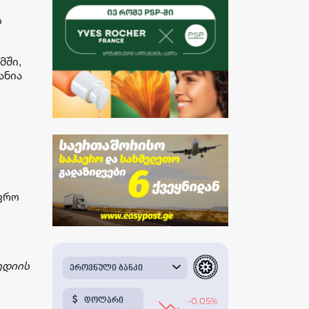
ს
მში,
ანია
უფრო
ედიის