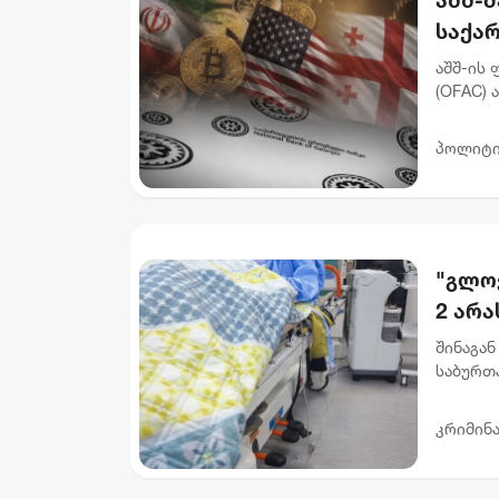
საქა
დაასა
აშშ-ის
(OFAC) 
რომელს
გათეთრე
პოლიტი
"გლოვ
2 არ
შინაგან
საბურთ
ჩადენი
არასრულ
კრიმინ