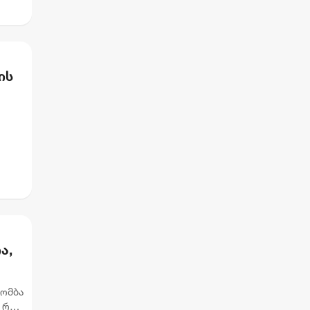
ის
ა,
ბომბა
 რომ,