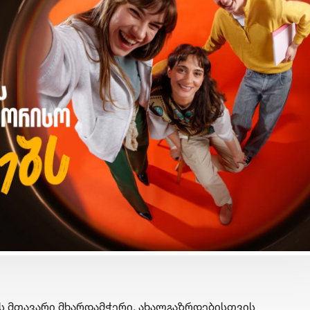
ბიზნესი & ეკონომიკა
ბიზნესი & ეკონომიკა
Wine Square X Lunatic
საქართველოს ბანკის
ერთმანეთის
მობილბანკის მორიგი
მხარდასაჭერად | მცირე
განახლება - ახალი
ბიზნესის ჯაჭვი
შესაძლებლობები
გრძელდება
მომხმარებლებისთვის
ს მთავარი მხარდამჭერი, ახალგაზრდებისთვის