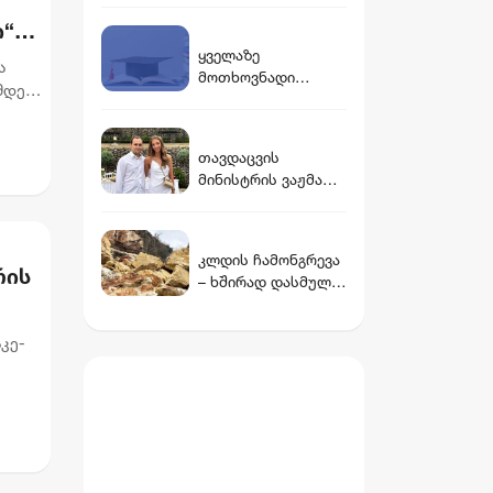
წარმოვიდგენდი -
მდინარეი იორის
ი“
ნინო ჯანგირაშვილი
არხში
ყველაზე
გარდაცვლილები
ა
მოთხოვნადი
იპოვეს
მდეგ,
ფაკულტეტები
საქართველოში
თავდაცვის
მინისტრის ვაჟმა
ცოლი მოიყვანა -
ვინ არის დათუნა
ბურჭულაძის
კლდის ჩამონგრევა
რჩეული
რის
– ხშირად დასმული
კითხვები და
პასუხები
კე-