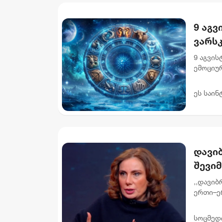
9 აგვ
ვარს
9 აგვი
ემოციურ
ხელს. 
აჩქარებუ
ეს საინ
დავი
შევიმ
წარმ
,,დავი
ერთი–ე
განცხა
სამყარო
სოცმედ