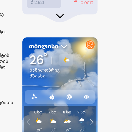
დე
ტი.
ქტის
თის
ირო
ტებითი