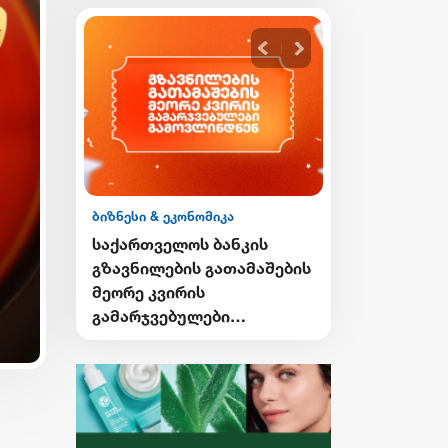
ბიზნესი & ეკონომიკა
ბიზნესი & ეკონომიკ
საქართველოს ბანკის
საქართველოს ბ
გზავნილების გათამაშების
Student Card-ისა
მეორე კვირის
Card-ის მფლობ
გამარჯვებულები
ქუთაისში ტრან
გამოვლინდნენ
შეღავათიანი ტ
ისარგებლებენ