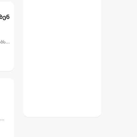
ბენ
ობს
ეროთ
დ,