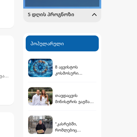
ელს
პოპულარული
8 აგვისტოს
კოსმოსური
ავარი
გზამკვლევი: რას
ზე
გვიმზადებენ
ვარსკვლავები
თავდაცვის
დღეს?
მინისტრის ვაჟმა
ცოლი მოიყვანა -
ვინ არის დათუნა
ბურჭულაძის
"კასრებში,
რჩეული
რომლებიც
დამარხულია