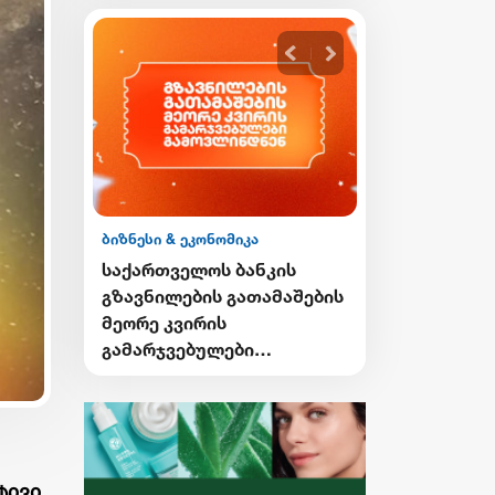
ბიზნესი & ეკონომიკა
ბიზნესი & ეკონომიკ
საქართველოს ბანკის
საქართველოს ბ
გზავნილების გათამაშების
Student Card-ისა
მეორე კვირის
Card-ის მფლობ
გამარჯვებულები
ქუთაისში ტრან
გამოვლინდნენ
შეღავათიანი ტ
ისარგებლებენ
ტივი