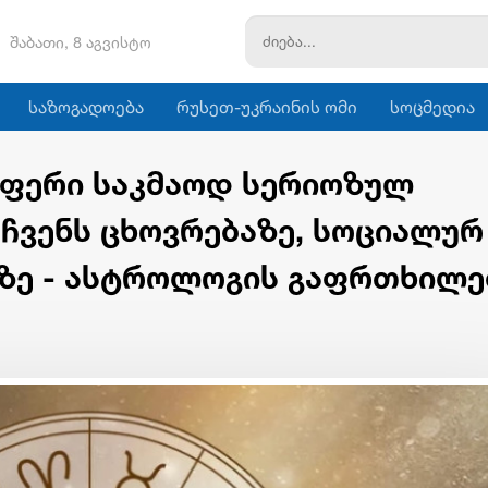
შაბათი, 8 აგვისტო
საზოგადოება
რუსეთ-უკრაინის ომი
სოცმედია
აფერი საკმაოდ სერიოზულ
 ჩვენს ცხოვრებაზე, სოციალურ
ზე - ასტროლოგის გაფრთხილე