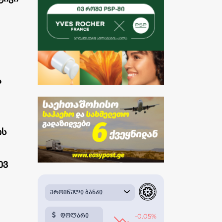
ა
ის
ევ