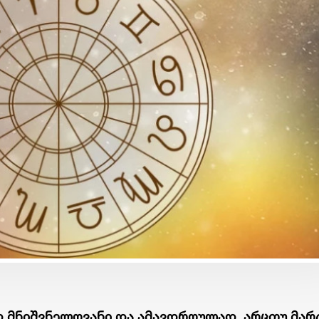
ბიზნესი & ეკონომიკა
ბიზნესი & ეკონომიკა
Wine Square X Lunatic
საქართველოს ბანკის
ერთმანეთის
მობილბანკის მორიგი
მხარდასაჭერად | მცირე
განახლება - ახალი
ბიზნესის ჯაჭვი
შესაძლებლობები
გრძელდება
მომხმარებლებისთვის
 მნიშვნელოვანი და ამავდროულად, არცთუ მარ