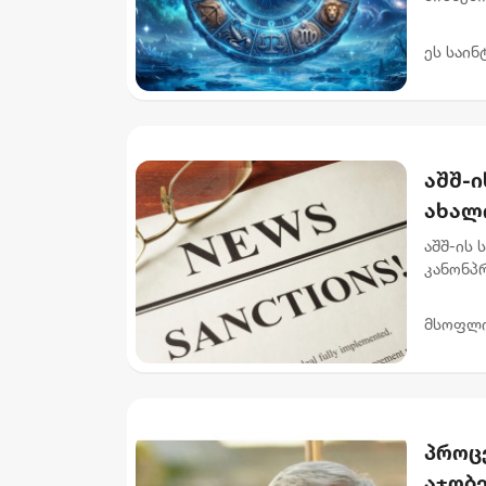
აუცილე
უწყობს 
ეს საინ
აშშ-ი
ახალ
აშშ-ის 
კანონპრ
მიზანი
დამატ...
მსოფლ
პროცე
აჯობე