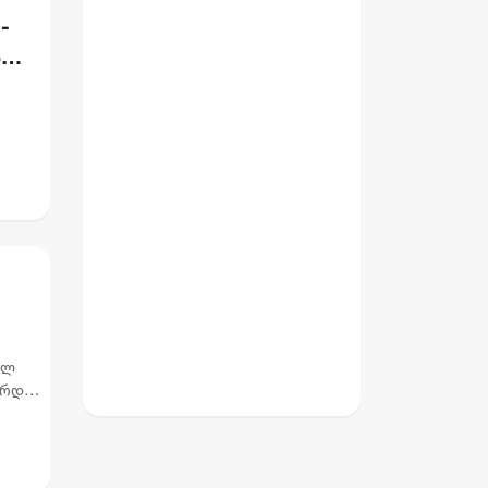
-
ს
ულ
არდეს
ე