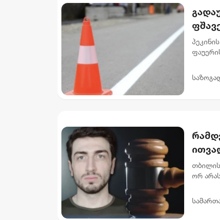
გადაუ
ფშავ
მიმა
პეკინის
ფაუერი
სამუშაო
გამზირის
საზოგა
რამდ
ითვალ
არას
თბილის
ორ არა
ნ.ი.-ს 
მუხლი..
სამართ