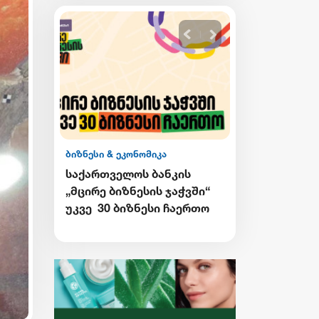
ბიზნესი & ეკონომიკა
ის
Wine Square X Lunatic
აჭვში“
ერთმანეთის
აერთო
მხარდასაჭერად | მცირე
ბიზნესის ჯაჭვი
გრძელდება