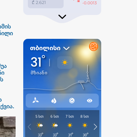
ომის
ნილი
შუა
ნი
ს
ს
ქვია.