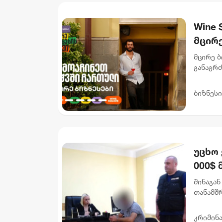
Wine 
მცირე
მცირე ბ
განაგრ
წახალის
სპეციალ
ბიზნესი
უცხო 
000$ 
ხელყ
შინაგან
მიმა
თანამშ
ჯგუფის
დააკავეს
კრიმინ