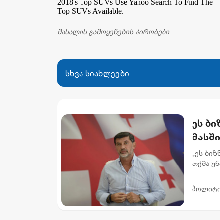
2018's Top SUVs
Use Yahoo Search To Find The
Top SUVs Available.
მასალის გამოყენების პირობები
სხვა სიახლეები
ეს ბ
მასში
რომე
„ეს ბიზ
"ინტ
თქმა უნ
მოვყვებ
მი...
პოლიტი