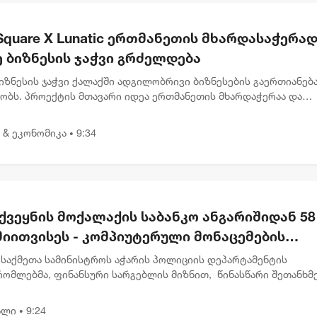
Square X Lunatic ერთმანეთის მხარდასაჭერად 
 ბიზნესის ჯაჭვი გრძელდება
იზნესის ჯაჭვი ქალაქში ადგილობრივი ბიზნესების გაერთიანებ
ძობს. პროექტის მთავარი იდეა ერთმანეთის მხარდაჭერაა და
ებაა, წესები კი მარტივია: სტუმრობ ერთ ობიექტს, სადაც გხვდ
...
 & ეკონომიკა
9:34
•
ქვეყნის მოქალაქის საბანკო ანგარიშიდან 58
მიითვისეს - კომპიუტერული მონაცემების
ოფის ბრალდებით 1 პირი დააკავეს, მეორეს
 საქმეთა სამინისტროს აჭარის პოლიციის დეპარტამენტის
რთ დევნა დაიწყო
რომლებმა, ფინანსური სარგებლის მიზნით, წინასწარი შეთანხმ
 მიერ კომპიუტერული მონაცემების ხელყოფის ბრალდებით, 1 პ
,...
ალი
9:24
•