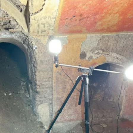
ბიზნესი & ეკონომიკა
ბიზნესი & ეკონომიკა
Euromoney-მ
საქართველოს ბანკ
საქართველოს ბანკი CEE
„მცირე ბიზნესის ჯ
კატეგორიაში საუკეთესო
უკვე 30 ბიზნესი ჩ
ით
ბანკად დაასახელა
კორპორატიული
სოციალური
რა
პასუხისმგებლობის
მიმართულებით