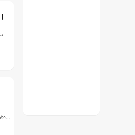
|
ას
ება
ებით
ირი