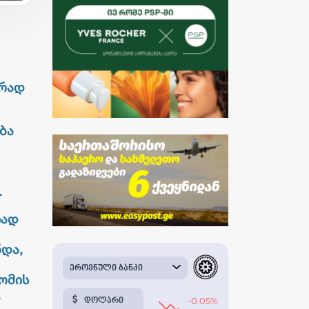
ორად
ბა
.
ად
ნდა,
ომის
,