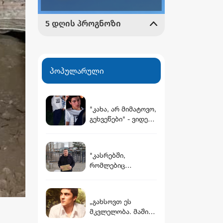
პოპულარული
"კახა, არ მიმატოვო,
გეხვეწები" - ვიდეო,
რომელშიც
სავარაუდოდ 12
წლის წინ
"კასრებში,
დაკარგული ბიჭის
რომლებიც
ხმა ისმის
დამარხულია
იალნოს მთაზე,
კახეთში, დევს
„გახსოვთ ეს
მუხროვანის ბაზაზე
მკვლელობა. მაშინ
მომხდარი
ყველა შეგვძრა