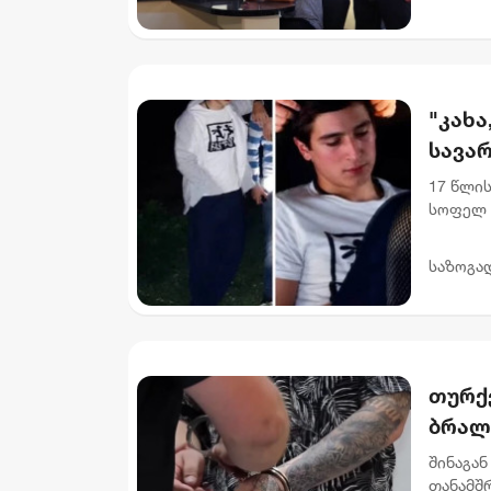
"კახა
სავარ
17 წლის
სოფელ 
იმყოფე
დადიანი
საზოგა
თურქე
ბრალ
კვეთ
შინაგან
თანამშ