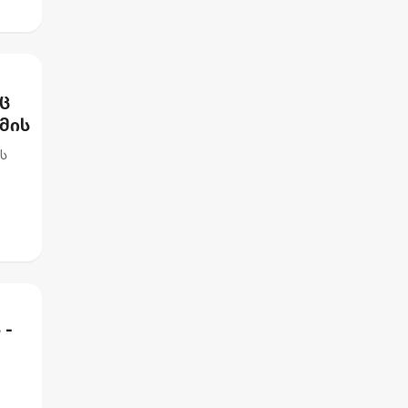
იც
მის
ის
 -