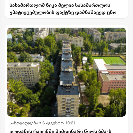
სასამართლომ ნიკა მელია სასამართლოს
უპატივცემულობის ფაქტზე დამნაშავედ ცნო
საზოგადოება
•
6 აგვისტო 10:21
გლდანის რაიონში მიმდინარე წელს ბმა-ს