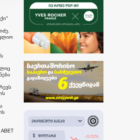
ქი“
იძე.
ოფლიო
ის
ელიც
ნება
გრევს
ის
ა
ის
 ABET