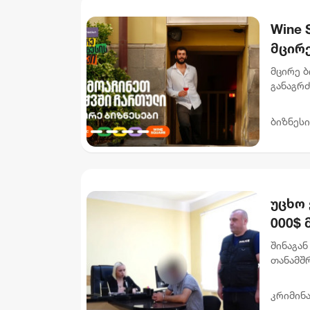
Wine 
მცირე
მცირე ბ
განაგრ
წახალის
სპეციალ
ბიზნესი
უცხო 
000$ 
ხელყ
შინაგან
მიმა
თანამშ
ჯგუფის
დააკავეს
კრიმინ