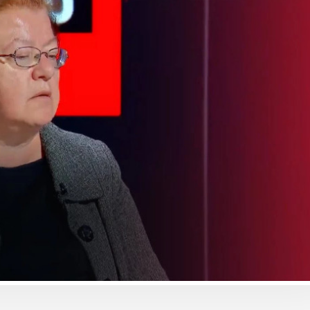
ბიზნესი & ეკონომიკა
ბიზნესი & ეკონომიკა
მისია შესრულებულია:
Euromoney-მ
„ანაგი ქოლაბმა"
საქართველოს ბანკ
„თბილისის აკრებთან"
კატეგორიაში საუკ
კოლაბორაცია წარმატებით
ბანკად დაასახელ
დაასრულა და პროექტის
კორპორატიული
მართვა „თბილისის
სოციალური
აკრების" გუნდს გადააბარა
პასუხისმგებლობის
მიმართულებით