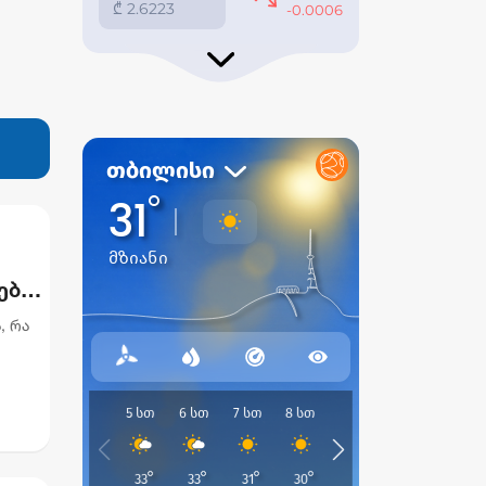
ებს,
, რა
ის