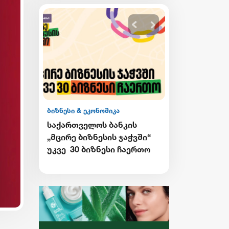
ბიზნესი & ეკონომიკა
ბიზნესი & ეკონ
საქართველოს ბანკის
Wine Square X
ი CEE
„მცირე ბიზნესის ჯაჭვში“
ერთმანეთის
ეთესო
უკვე 30 ბიზნესი ჩაერთო
მხარდასაჭერ
ა
ბიზნესის ჯა
გრძელდება