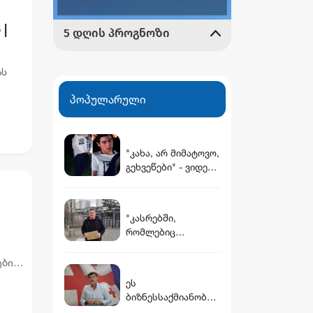
|
ას
პოპულარული
ება
"კახა, არ მიმატოვო,
გეხვეწები" - ვიდეო,
რომელშიც
სავარაუდოდ 12
წლის წინ
"კასრებში,
დაკარგული ბიჭის
რომლებიც
ხმა ისმის
დამარხულია
იალნოს მთაზე,
ებით
კახეთში, დევს
ირი
ეს
მუხროვანის ბაზაზე
ბიზნესსაქმიანობაა
მომხდარი
და სახელმწიფოს