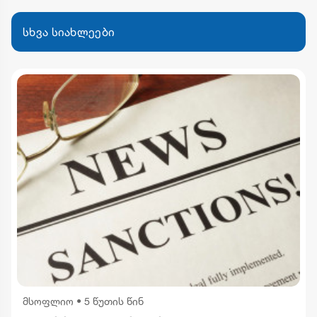
სხვა სიახლეები
მსოფლიო
•
5 წუთის წინ