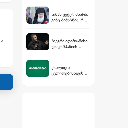
სპარსეთის ყურის
ქვეყნებიც
„იმას ვუჭერ მხარს,
ჩაითრიონ“ -
ვინც მიმაჩნია, რომ
ლავროვი
კარგია, აბა ცუდს ჰო
არ დავუჭერ მხარს“
- მიტროპოლიტი
ის
"ბევრი ადამიანისა
ანტონი
და კომპანიის
ინტერესებს შევეხე"
- ფედოროვმა
თავისი
კოალიცია
გათავისუფლება
ცვლილებისთვის
თავდაცვის
მკაცრად გმობს
სამინისტროში
კობახიძის
შესყიდვებისა და
განცხადებას,
ტენდერების
რომლითაც მან
რეფორმებს
საქართველოს
დაუკავშირა
ინტერესების
საწინააღმდეგოდ
ისტორიული
ფაქტები