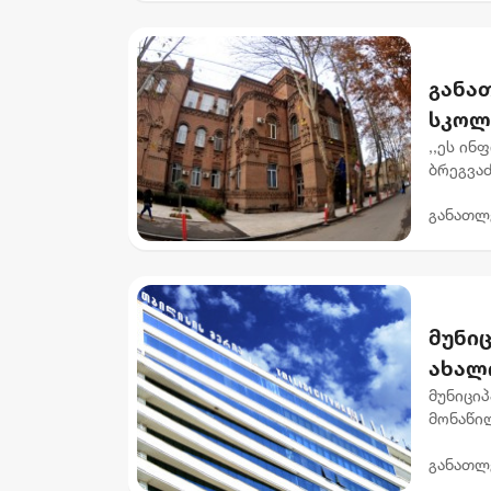
განა
სკოლ
პოლი
,,ეს ინ
ბრეგვა
სკოლის
განათლ
მოვალეო
მუნიც
ახალი
მუნიციპ
მონაწი
თბილის
განათლ
და დასა