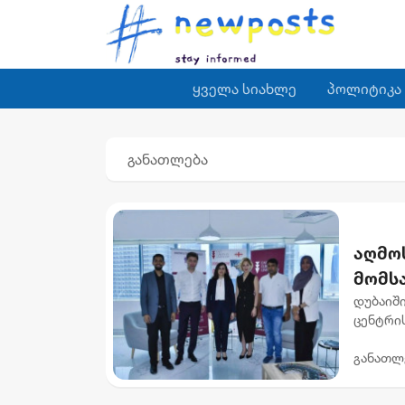
ყველა სიახლე
პოლიტიკა
განათლება
აღმო
მომს
დუბაიშ
ცენტრის
მოემსა
განათლ
დავით ჩ