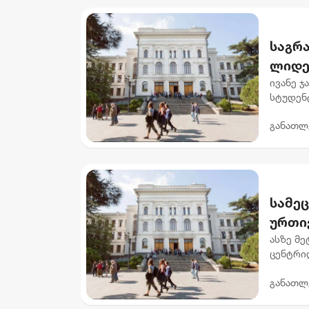
საგრა
ლიდე
ივანე 
სტუდენ
ფონდის
განათლ
პროგრამ
სამე
ურთი
ასზე მ
ცენტრი
სამეცნ
განათლ
პერსპექ