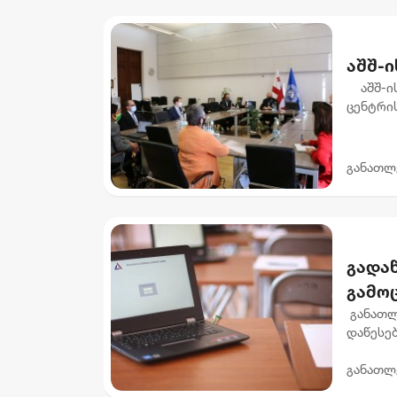
აშშ-ი
აშშ-ის
ცენტრი
ტრენინ
ფარგლებ
განათლ
გადა
გამო
საგნი
განათლ
დაწესე
ეროვნუ
განათლ
არჩევან