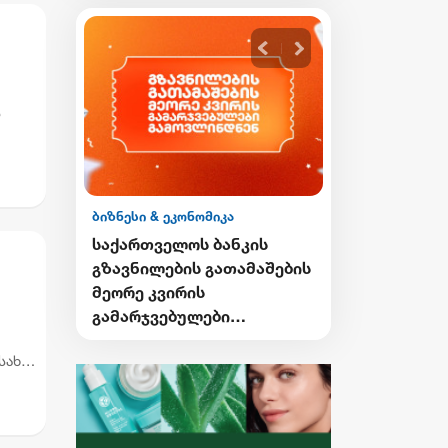
ს
ბიზნესი & ეკონომიკა
ბიზნესი & ეკონ
ის
საქართველოს ბანკის
საქართველო
გი
გზავნილების გათამაშების
Student Card
ი
მეორე კვირის
Card-ის მფ
გამარჯვებულები
ქუთაისში ტ
ვის
გამოვლინდნენ
შეღავათიან
სახებ
ისარგებლებ
...