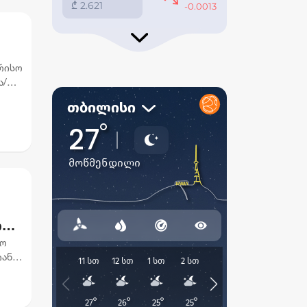
რისო
ა/
ო
ლო
იან
ტ