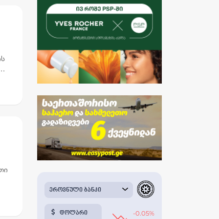
ის
თი
ების