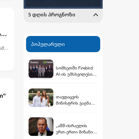
ი
პოპულარული
ამ
ის
სომხეთში Firebird
AI-ის უმსხვილესი
ინფრასტრუქტურულ
ი კომპლექსი
გაიხსნა — NVIDIA-ს
ი“
თავდაცვის
მონაწილეობით $5
მინისტრის ვაჟმა
მილიარდამდე
ცოლი მოიყვანა -
ინვესტიცია
ვინ არის დათუნა
განხორციელდება
ბურჭულაძის
ადება
„აშშ-ისრაელის
რჩეული
ერთ-ერთი მიზანია,
ირანთან ომში