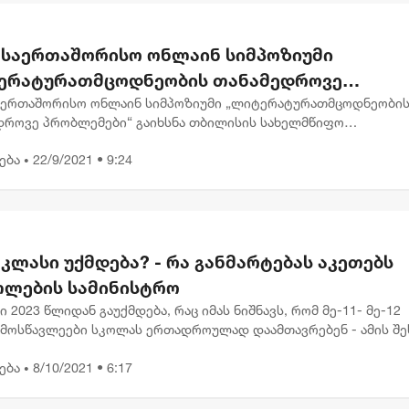
5 საერთაშორისო ონლაინ სიმპოზიუმი
ერატურათმცოდნეობის თანამედროვე
ლემები“
საერთაშორისო ონლაინ სიმპოზიუმი „ლიტერატურათმცოდნეობი
დროვე პრობლემები“ გაიხსნა თბილისის სახელმწიფო
სიტეტში. წლევანდელი სიმპოზიუმის თემაა „ლიტერატურა და
ება
22/9/2021 • 9:24
ა, ისტორიული და თემატუ...
•
ბიზნესი & ეკონომიკა
ბიზნესი & ეკონომიკა
Wine Square X Lunatic
საქართველოს ბანკ
ერთმანეთის
მობილბანკის მორი
 კლასი უქმდება? - რა განმარტებას აკეთებს
მხარდასაჭერად | მცირე
განახლება - ახალ
თლების სამინისტრო
ბიზნესის ჯაჭვი
შესაძლებლობები
გრძელდება
მომხმარებლებისთ
ი 2023 წლიდან გაუქმდება, რაც იმას ნიშნავს, რომ მე-11- მე-12
 მოსწავლეები სკოლას ერთადროულად დაამთავრებენ - ამის შე
ცია პორტალი etaloni აქვეყნებს. გამოცემის ცნობით, მე-12 კლა
ება
8/10/2021 • 6:17
•