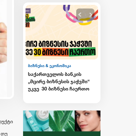
ბიზნესი & ეკონომიკა
ბიზნესი & ეკონ
საქართველოს ბანკის
Wine Square X
ი CEE
„მცირე ბიზნესის ჯაჭვში“
ერთმანეთის
ეთესო
უკვე 30 ბიზნესი ჩაერთო
მხარდასაჭერ
ა
ბიზნესის ჯა
გრძელდება
დუქტი
 თუ