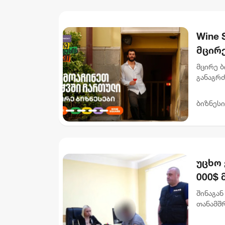
Wine 
მცირე
მცირე ბ
განაგრ
წახალის
სპეციალ
ბიზნესი
უცხო 
000$ 
ხელყ
შინაგან
მიმა
თანამშ
ჯგუფის
დააკავეს