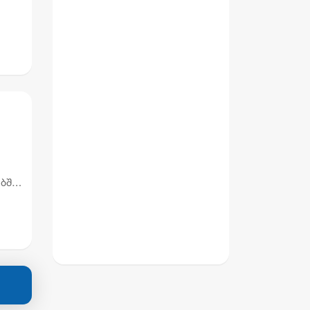
ებში
ები