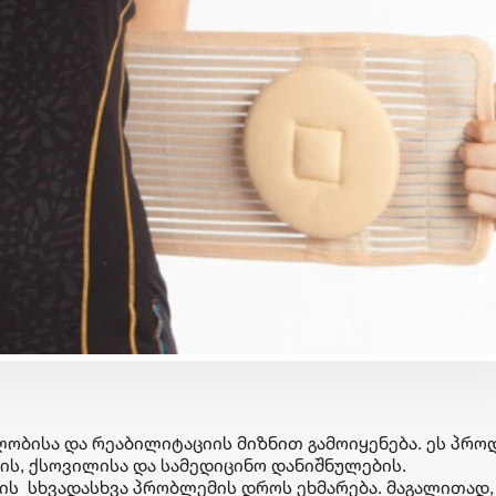
ბიზნესი & ეკონომიკა
ბიზნესი & ეკონომიკა
მისია შესრულებულია:
Euromoney-მ
„ანაგი ქოლაბმა"
საქართველოს ბანკ
„თბილისის აკრებთან"
კატეგორიაში საუკ
კოლაბორაცია წარმატებით
ბანკად დაასახელ
დაასრულა და პროექტის
კორპორატიული
მართვა „თბილისის
სოციალური
აკრების" გუნდს გადააბარა
პასუხისმგებლობის
ობისა და რეაბილიტაციის მიზნით გამოიყენება. ეს პრო
მიმართულებით
რის, ქსოვილისა და სამედიცინო დანიშნულების.
ს სხვადასხვა პრობლემის დროს ეხმარება. მაგალითად,