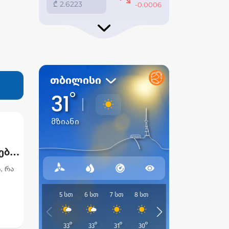
ებს,
, რა
ის