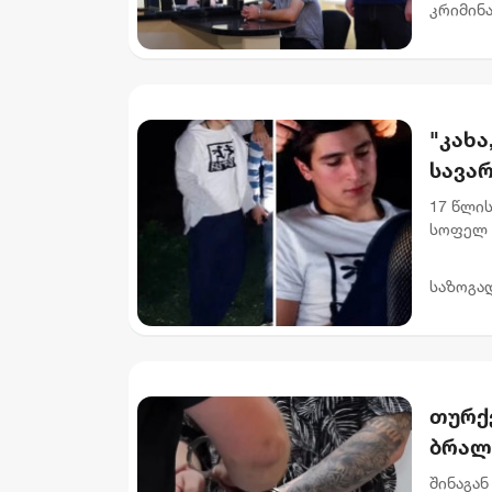
კრიმინ
"კახა
სავარ
17 წლის
სოფელ 
იმყოფე
დადიანი
საზოგა
თურქე
ბრალ
კვეთ
შინაგან