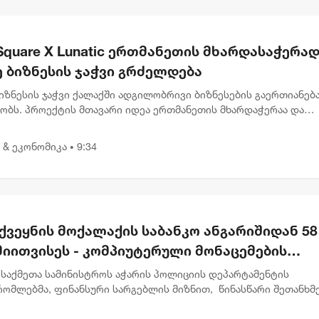
Square X Lunatic ერთმანეთის მხარდასაჭერად 
 ბიზნესის ჯაჭვი გრძელდება
იზნესის ჯაჭვი ქალაქში ადგილობრივი ბიზნესების გაერთიანებ
ძობს. პროექტის მთავარი იდეა ერთმანეთის მხარდაჭერაა და
ებაა, წესები კი მარტივია: სტუმრობ ერთ ობიექტს, სადაც გხვდ
...
 & ეკონომიკა
9:34
•
ქვეყნის მოქალაქის საბანკო ანგარიშიდან 58
მიითვისეს - კომპიუტერული მონაცემების
ოფის ბრალდებით 1 პირი დააკავეს, მეორეს
 საქმეთა სამინისტროს აჭარის პოლიციის დეპარტამენტის
რთ დევნა დაიწყო
რომლებმა, ფინანსური სარგებლის მიზნით, წინასწარი შეთანხმ
 მიერ კომპიუტერული მონაცემების ხელყოფის ბრალდებით, 1 პ
,...