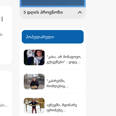
|
ას
პოპულარული
ება
"კახა, არ მიმატოვო,
გეხვეწები" - ვიდეო,
რომელშიც
სავარაუდოდ 12
წლის წინ
"კასრებში,
დაკარგული ბიჭის
რომლებიც
ხმა ისმის
დამარხულია
იალნოს მთაზე,
კახეთში, დევს
ებით
ავნევში, მდინარე
მუხროვანის ბაზაზე
ფრონეზე
ირი
მომხდარი
არგენტინული