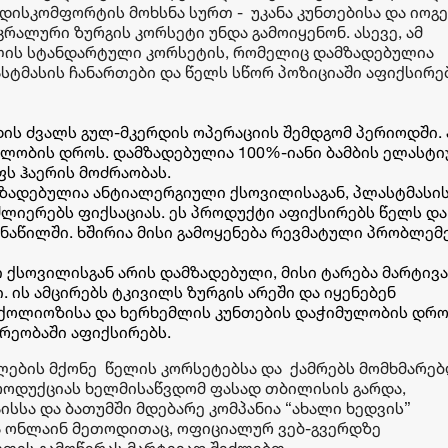
დისკომფორტის მოხსნა სურთ - უკანა კუნთებისა და იოგე
რალური ზურგის კორსეტი უნდა გამოიყენონ. ასევე, ამ
ლის სტანდარტული კორსეტის, რომელიც დამზადებულია
სტმასის ჩანართები და წელს სწორ პოზიციაში აფიქსირებ
დის ძვალს გულ-მკერდის ოპერაციის შემდგომ პერიოდში. 
ილობის დროს. დამზადებულია 100%-იანი ბამბის ელასტი
ს ჰაერის მოძრაობას.
მზადებულია
ანტიალერგიული
ქსოვილისაგან
,
პლასტმასი
ძლიერებს ფიქსაციას
.
ეს პროდუქტი აფიქსირებს
წელს და
 ნაწილში.
ხშირია მისი გამოყენება რევმატული
პრობლემ
ი ქსოვილისგან არის დამზადებული, მისი ტარება მარტივ
. ის ამცირებს ტკივილს ზურგის არეში და იყენებენ
სქოლიოზისა და ხერხემლის კუნთების დაჭიმულობის დროს
რეობაში აფიქსირებს.
ულების მქონე წელის კორსეტებსა და ქამრებს მომხმარე
როდუქციას ხელმისაწვდომ ფასად თბილისის გარდა,
ისსა და ბათუმში მდებარე კომპანია “ახალი ხედვის”
ბა ონლაინ მეთოდითაც, ოფიციალურ ვებ-გვერდზე
ვთის გამოწერას მარტივად შეძლებთ.