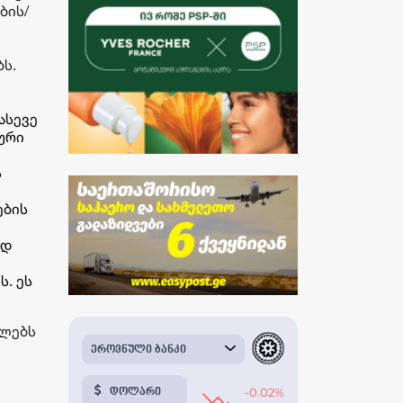
ბის/
ს.
ასევე
ური
ს
ების
ად
. ეს
ბლებს