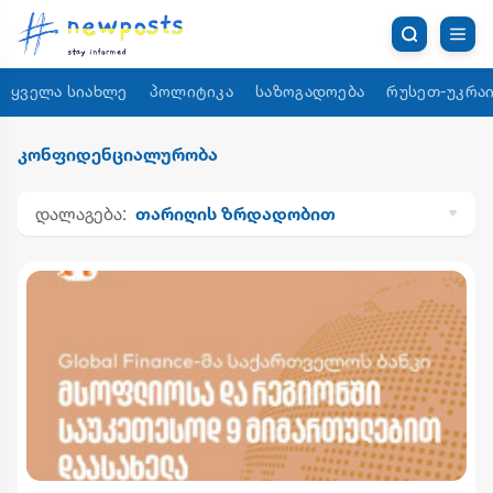
ყველა სიახლე
პოლიტიკა
საზოგადოება
რუსეთ-უკრაი
კონფიდენციალურობა
დალაგება:
თარიღის ზრდადობით