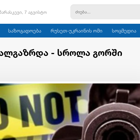
პარასკევი, 7 აგვისტო
საზოგადოება
რუსეთ-უკრაინის ომი
სოცმედია
ხალგაზრდა - სროლა გორში