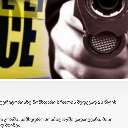
ბიზნესი & ეკონომიკა
ბიზნესი & ეკონომიკა
Wine Square X Lunatic
საქართველოს ბანკ
ერთმანეთის
მობილბანკის მორი
მხარდასაჭერად | მცირე
განახლება - ახალ
ბიზნესის ჯაჭვი
შესაძლებლობები
გრძელდება
მომხმარებლებისთ
ს ტერიტორიაზე მომხდარი სროლის შედეგად 20 წლის
ა გორში, სამხედრო ჰოსპიტალში გადაიყვანა. მისი
 მძიმეა.