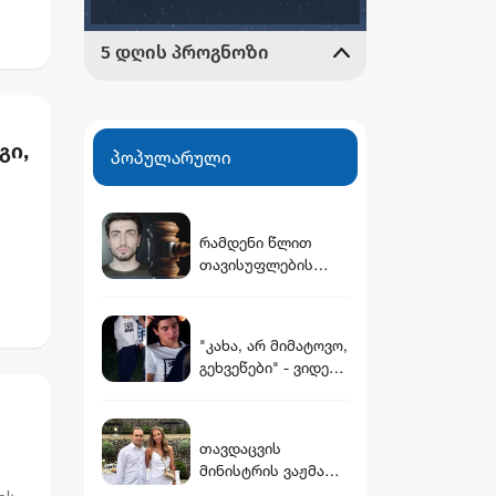
გი,
პოპულარული
რამდენი წლით
თავისუფლების
აღკვეთას
ითვალისწინებს
გიგა ავალიანის
"კახა, არ მიმატოვო,
საქმეზე
გეხვეწები" - ვიდეო,
არასრულწლოვნები
რომელშიც
სთვის წაყენებული
სავარაუდოდ 12
ბრალდება
წლის წინ
თავდაცვის
დაკარგული ბიჭის
მინისტრის ვაჟმა
ხმა ისმის
ცოლი მოიყვანა -