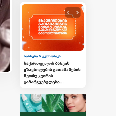
ბიზნესი & ეკონომიკა
ბიზნესი & ეკონ
ის
საქართველოს ბანკის
საქართველო
გი
გზავნილების გათამაშების
Student Card
ი
მეორე კვირის
Card-ის მფ
გამარჯვებულები
ქუთაისში ტ
ვის
გამოვლინდნენ
შეღავათიან
ისარგებლებ