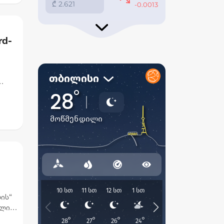
rd-
ის“
ოლი