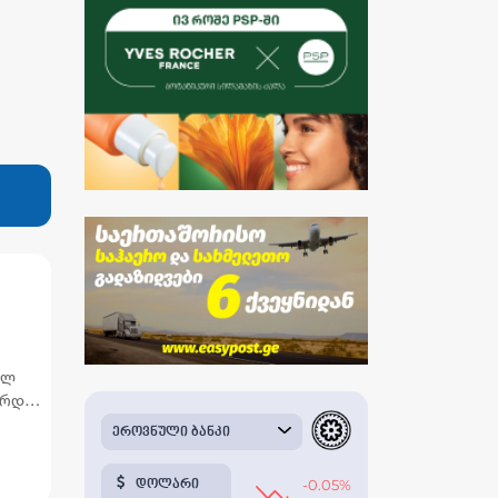
ულ
არდეს
ე