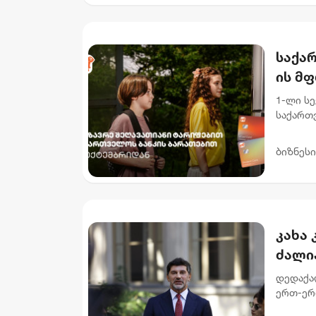
საქარ
ის მ
შეღა
1-ლი ს
საქართვ
შეღავა
ფარგლებ
ბიზნესი
კახა 
ძალი
სახე
დედაქალ
ერთ-ერ
ქართვე