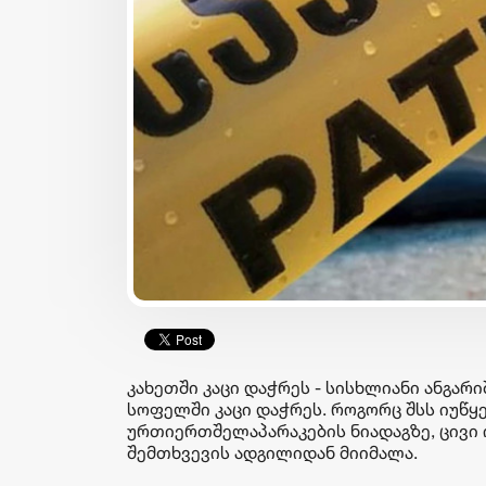
იზნესი & ეკონომიკა
ბიზნესი & ეკონომიკა
Euromoney-მ
საქართველოს ბანკის
საქართველოს ბანკი CEE
„მცირე ბიზნესის ჯაჭვში“
კატეგორიაში საუკეთესო
უკვე 30 ბიზნესი ჩაერთო
ბანკად დაასახელა
კორპორატიული
კახეთში კაცი დაჭრეს - სისხლიანი ანგ
სოციალური
სოფელში კაცი დაჭრეს. როგორც შსს იუწყ
პასუხისმგებლობის
ურთიერთშელაპარაკების ნიადაგზე, ცივი ი
მიმართულებით
შემთხვევის ადგილიდან მიიმალა.