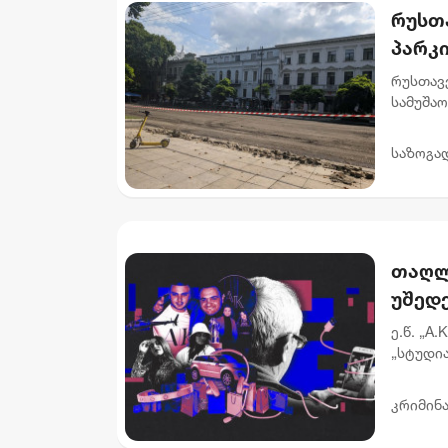
რუსთ
პარკ
გადა
რუსთავ
მოიჯ
სამუშაო
მოქალაქ
მიწისქვ
საზოგა
თაღლ
უშედე
მონი
ე.წ. „A
„სტუდი
გამოძი
დაადგინ
კრიმინ