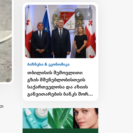
ბიზნესი & ეკონომიკა
ბიზნესი & ეკონ
ის
თბილისის შემოვლითი
მოიპოვე სა
ბოტთან
გზის მშენებლობისთვის
ბანკის სტიპ
ების
საქართველოსა და აზიის
CHEVENING-
ებელი
განვითარების ბანკს შორის
პროგრამაში 
სასესხო შეთანხმება
განაცხადები
რთ
გაფორმდა
დაიწყო