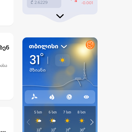
ბენ
ასა
ეების
ა