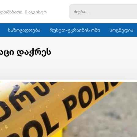
ხუთშაბათი, 6 აგვისტო
საზოგადოება
რუსეთ-უკრაინის ომი
სოცმედია
აცი დაჭრეს