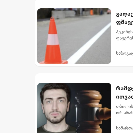
გადაუ
ფშავ
მიმა
პეკინის
ფაუერი
სამუშაო
გამზირის
საზოგა
რამდ
ითვალ
არას
თბილის
ორ არა
ნ.ი.-ს 
მუხლი..
სამართ