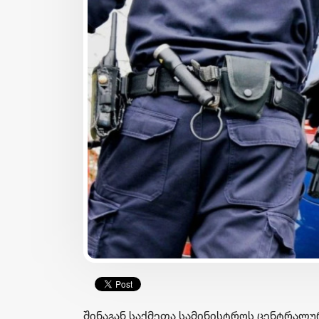
ბიზნესი & ეკონომიკა
ბიზნესი & ეკონომიკა
მიიღეთ 25%-იანი
Wine Square X Lunatic
ფასდაკლება
ერთმანეთის
კომფორტერში შერჩეულ
მხარდასაჭერად | მც
კოლექციაზე
ბიზნესის ჯაჭვი
საქართველოს ნაწილ-
გრძელდება
ნაწილ გადახდისას
შინაგან საქმეთა სამინისტროს ცენტრალ