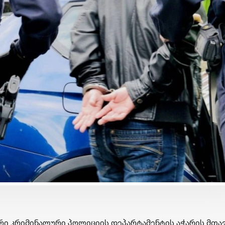
ბიზნესი & ეკონომიკა
ბიზნესი & ეკონომ
საქართველოს ბანკის
საქართველოს 
მობილბანკის მორიგი
გზავნილების 
ირე
განახლება - ახალი
მეორე კვირის
შესაძლებლობები
გამარჯვებულე
მომხმარებლებისთვის
გამოვლინდნე
ური კრიმინალური პოლიციის დეპარტამენტის აჭარის მთა