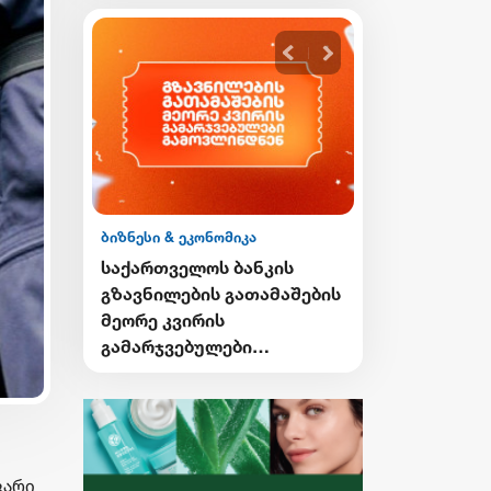
იკა
ბიზნესი & ეკონომიკა
ბანკის
საქართველოს ბანკის
გათამაშების
Student Card-ისა და sCool
Card-ის მფლობელები
ბი
ქუთაისში ტრანსპორტზე
ნ
შეღავათიანი ტარიფით
ისარგებლებენ
ვარი