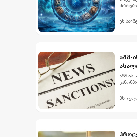
მიზნებ
აუცილე
უწყობს 
ეს საინ
აშშ-ი
ახალ
აშშ-ის 
კანონპრ
მიზანი
დამატ...
მსოფლ
პროცე