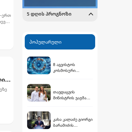
თ-ერთ
დევ
პოპულარული
8 აგვისტოს
კოსმოსური
გზამკვლევი: რას
ლი
გვიმზადებენ
ვარსკვლავები
ეზე
თავდაცვის
დღეს?
მინისტრის ვაჟმა
ურის
ცოლი მოიყვანა -
ვინ არის დათუნა
ბურჭულაძის
კახა კალაძე გიორგი
რჩეული
ბარამიძის
განცხადებაზე: