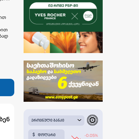
ბით
ბით
ბად
ბენ