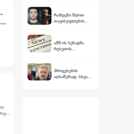
ძალიან მძიმე
განცხადება იყო
-
რამდენი წლით
ქართული
ს
თავისუფლების
სახელმწიფოსა და
აღკვეთას
ჯარის წინააღმდეგ
ითვალისწინებს
გიგა ავალიანის
აშშ-ის სენატმა
საქმეზე
რუსეთის
არასრულწლოვნები
წინააღმდეგ
სთვის წაყენებული
სანქციების ახალი,
ბრალდება
ორპარტიული
პროცესების
კანონპროექტი
აღსაწერად, სხვა
დაამტკიცა
სიტყვის გამოყენება
აჯობებდა -
არასდროს
მითქვამს, რომ
ჩვენები
ულ
ხელებაწეულს ან
არდეს
დატყვევებულს
ე
"ხვრეტდნენ" -
ბარამიძე