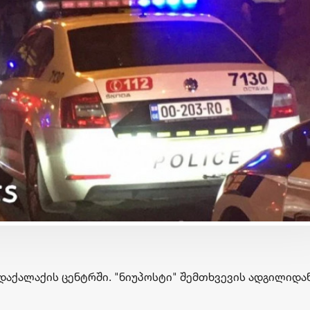
ბიზნესი & ეკონომიკა
ბიზნესი & ეკონომიკა
საქართველოს ბანკის
საქართველოს ბანკ
მობილბანკის მორიგი
გზავნილების გათა
განახლება - ახალი
მეორე კვირის
შესაძლებლობები
გამარჯვებულები
მომხმარებლებისთვის
გამოვლინდნენ
დაქალაქის ცენტრში. "ნიუპოსტი" შემთხვევის ადგილიდა