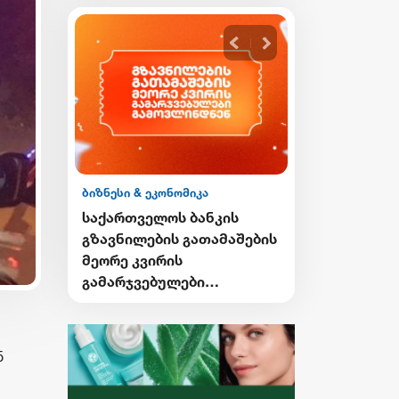
ბიზნესი & ეკონომიკა
ის
საქართველოს ბანკის
მაშების
Student Card-ისა და sCool
Card-ის მფლობელები
ქუთაისში ტრანსპორტზე
შეღავათიანი ტარიფით
ისარგებლებენ
ნ