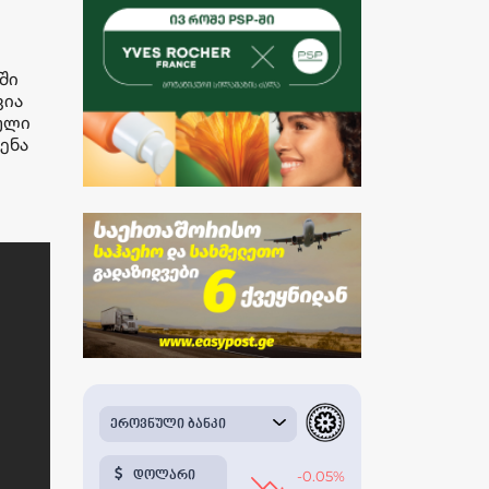
ში
ვია
ული
ენა