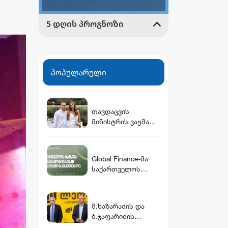
პოპულარული
თავდაცვის
მინისტრის ვაჟმა
ცოლი მოიყვანა -
ვინ არის დათუნა
ბურჭულაძის
Global Finance-მა
რჩეული
საქართველოს
ბანკის ბიზნეს
მობილბანკი
ქვეყანაში
მ.ხაზარაძის და
საუკეთესოდ
ბ.ჯაფარიძის
დაასახელა
შეწყალება არის