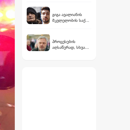
პიროვნული
შურისძიების
გიგა ავალიანის
გაგრძელება -
მკვლელობის საქმე:
დავით ჩხეიძე
არასრულწლოვანი
გოგოების დაკავება
და მოკლული
პროცესების
მასწავლებლის
აღსაწერად, სხვა
დედის განცხადება
სიტყვის გამოყენება
აჯობებდა -
არასდროს
მითქვამს, რომ
ჩვენები
ხელებაწეულს ან
დატყვევებულს
"ხვრეტდნენ" -
ბარამიძე