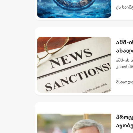
უწყობს 
ეს საინ
აშშ-ი
ახალ
აშშ-ის 
კანონპრ
მიზანი
დამატ...
მსოფლ
პროცე
აჯობე