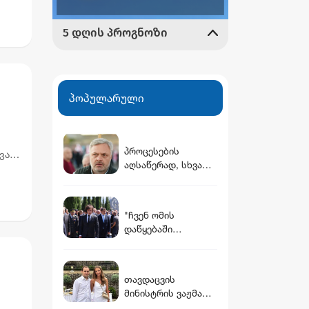
პოპულარული
პროცესების
ავარი
აღსაწერად, სხვა
ზე
სიტყვის გამოყენება
აჯობებდა -
არასდროს
"ჩვენ ომის
მითქვამს, რომ
დაწყებაში
ჩვენები
ვადანაშაულებთ
ხელებაწეულს ან
სააკაშვილის
დატყვევებულს
სისხლიან რეჟიმს" -
"ხვრეტდნენ" -
თავდაცვის
კობახიძის
ბარამიძე
მინისტრის ვაჟმა
განცხადებები 8
ცოლი მოიყვანა -