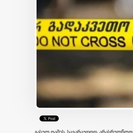
ბიზნესი & ეკონომიკა
საქართველოს ბანკის
გზავნილების გათამაშებ
მეორე კვირის
გამარჯვებულები
გამოვლინდნენ
გასულ ღამეს, სავარაუდოდ, არასრულწლოვ