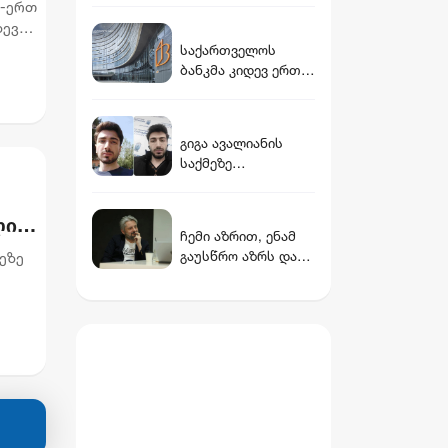
აგვისტოს ძმათა
თ-ერთ
ვინ არის დათუნა
სასაფლაოზე
დევ
ბურჭულაძის
საქართველოს
რჩეული
ბანკმა კიდევ ერთი
უნიკალური სივრცე
− 4B-ს, ფილიალი
გახსნა, რომელიც
გიგა ავალიანის
ბიზნესის
საქმეზე
წინსვლისა და
დაკავებული 3
განვითარებისთვის
არასრულწლოვანი
შეიქმნა
ლი
ალექსანდრე
ჩემი აზრით, ენამ
გაბაშვილი, გიორგი
გაუსწრო აზრს და
ეზე
რიკაძე და დემეტრე
არ არის ეს კარგი,
ჩიქოვანი
თუმცა თუ რაიმეში
ურის
სასამართლომ
არ მეპარება ეჭვი,
დამნაშავედ ცნო
გიორგი ბარამიძის
პატრიოტიზმია -
ნიკა გვარამია