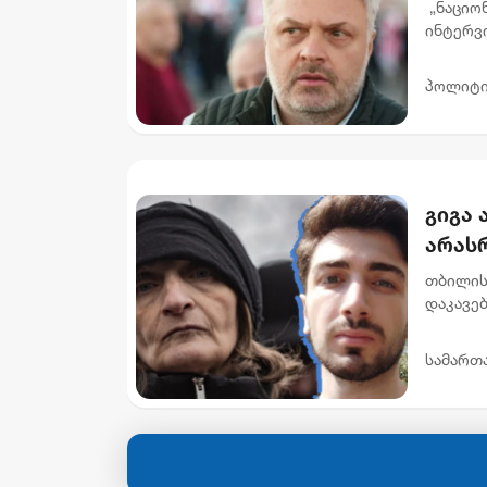
ხელე
„ნაციო
ბარა
ინტერვ
ერთ გან
კრიტიკას
პოლიტი
გიგა 
არას
მასწ
თბილის
დაკავე
პატიმრ
მოთხოვ
სამართ