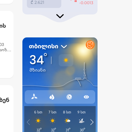
ის
ევ
აოზე,
ბენ
ელს