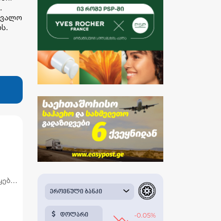
.
თვალო
ს.
ყების