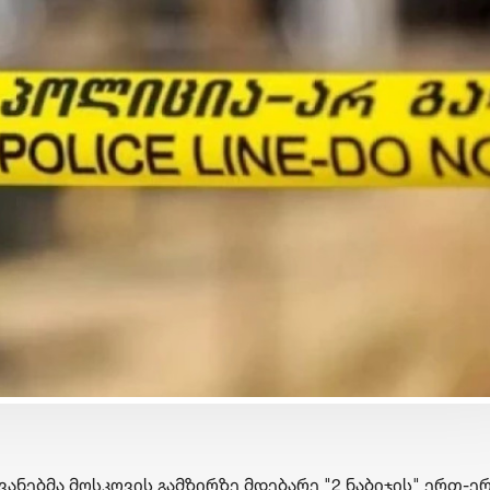
ბიზნესი & ეკონომიკა
ბიზნესი & ეკონომიკა
საქართველოს ბანკის
საქართველოს ბანკ
ის
Student Card-ისა და sCool
ორგანიზებით, მცი
Card-ის მფლობელები
საშუალო ბიზნესის
ქუთაისში ტრანსპორტზე
შრომის უსაფრთხო
შეღავათიანი ტარიფით
ვორკშოპი გაიმარ
ისარგებლებენ
ანებმა მოსკოვის გამზირზე მდებარე "2 ნაბიჯის" ერთ-ე