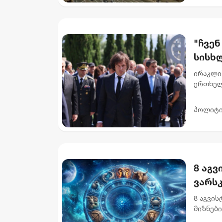
"ჩვე
სისხლ
აგვი
ირაკლი 
ერთხელ
ჟურნალი
სააკაშვ
პოლიტი
8 აგვ
ვარს
8 აგვი
მიზნებ
აუცილე