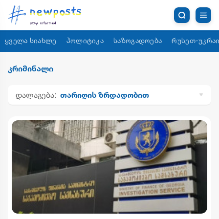
ყველა სიახლე
პოლიტიკა
საზოგადოება
რუსეთ-უკრაი
კრიმინალი
დალაგება:
თარიღის ზრდადობით