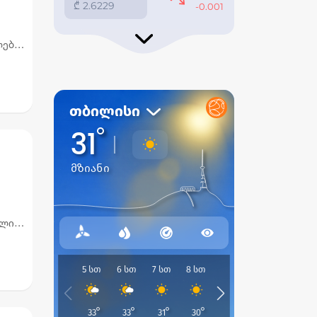
ები,
რიან
ელიც