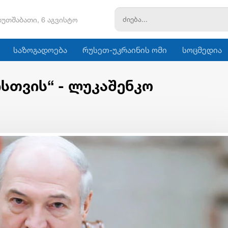
ხუთშაბათი, 6 აგვისტო
საზოგადოება
რუსეთ-უკრაინის ომი
სოცმედია
ისთვის“ - ლუკაშენკო