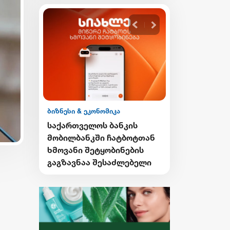
ბიზნესი & ეკონომიკა
ის
საქართველოს ბანკის
ბოტთან
გზავნილების გათამაშების
ების
მეორე კვირის
ებელი
გამარჯვებულები
გამოვლინდნენ