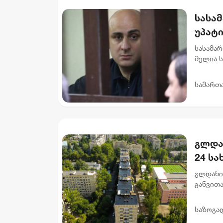
სასა
უპატ
სასამა
მელია 
მოსამა
და 6 თვ
სამართ
გლდა
24 ს
გლდანი
განვით
სახურავ
მისამარ
საზოგა