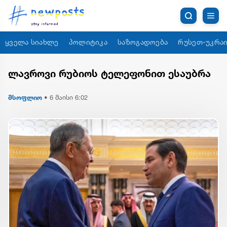
ყველა სიახლე
პოლიტიკა
საზოგადოება
რუსეთ-უკრაი
ლავროვი რუბიოს ტელეფონით ესაუბრა
მსოფლიო
•
6 მაისი 6:02