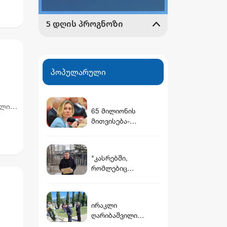
პოპულარული
ელიც
65 მილიონის
მითვისება-
გაფლანგვის საქმე -
ნინო წილოსანის
მამა სააპელაციომ
"კასრებში,
გაამართლა
რომლებიც
დამარხულია
იალნოს მთაზე,
კახეთში, დევს
ირაკლი
მუხროვანის ბაზაზე
ღარიბაშვილი
მომხდარი
მუხათგვერდის