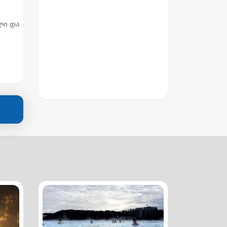
ლი და
ლი