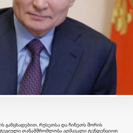
ბიზნესი & ეკონომიკა
ბიზნესი & ეკონომიკა
საქართველოს ბანკის
მოიპოვე საქართვ
ნ
გზავნილების გათამაშების
ბანკის სტიპენდია
მეორე კვირის
CHEVENING-ის
გამარჯვებულები
პროგრამაში -
გამოვლინდნენ
განაცხადების მიღ
დაიწყო
ს განცხადებით, რუსეთსა და ჩინეთს შორის
ტეგიული თანამშრომლობა აღმავალი ტენდენციით