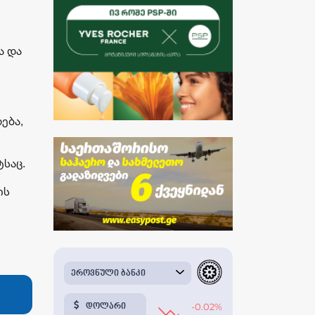
ა და
ება,
საც.
ის