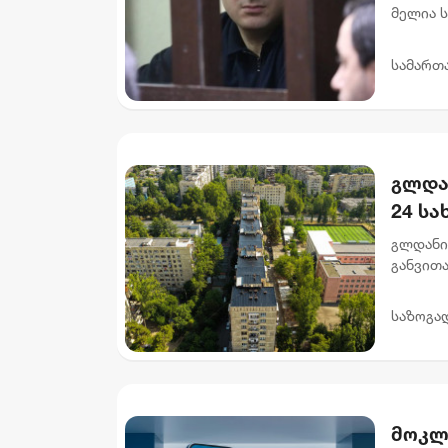
მელია 
მოსამა
და 6 თვ
სამართ
გლდა
24 ს
გლდანი
განვით
სახურავ
მისამარ
საზოგა
მოკლ