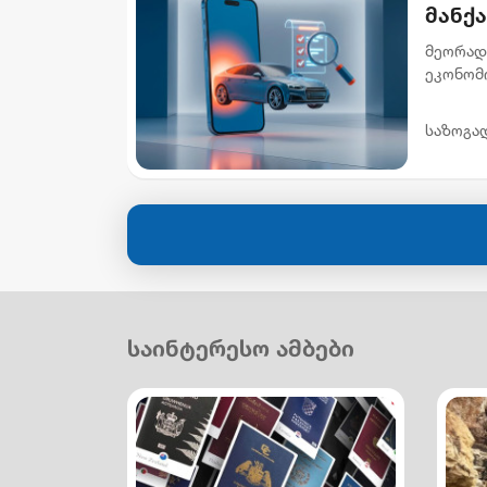
მანქ
მეორად
ეკონომ
ხელმის
ავტომობ
საზოგა
საინტერესო ამბები