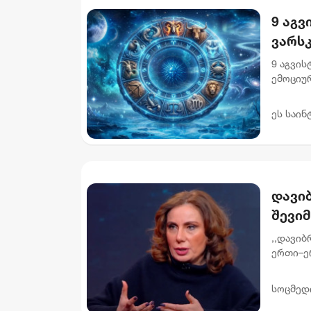
9 აგვ
ვარს
9 აგვი
ემოციურ
ხელს. 
აჩქარებუ
ეს საინ
დავი
შევიმ
წარმ
,,დავი
ერთი–ე
განცხა
სამყარო
სოცმედ