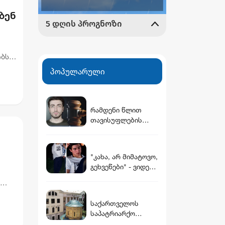
ბენ
ობს
ეროთ
პოპულარული
რამდენი წლით
თავისუფლების
აღკვეთას
ითვალისწინებს
გიგა ავალიანის
"კახა, არ მიმატოვო,
საქმეზე
გეხვეწები" - ვიდეო,
არასრულწლოვნები
რომელშიც
სთვის წაყენებული
სავარაუდოდ 12
ბრალდება
დ,
წლის წინ
საქართველოს
დაკარგული ბიჭის
საპატრიარქო
ხმა ისმის
განცხადებას