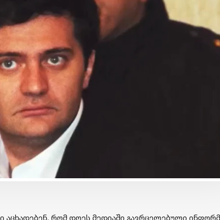
ბიზნესი & ეკონომიკა
ბიზნესი & ეკონომიკა
Wine Square X Lunatic
საქართველოს ბანკ
ერთმანეთის
მობილბანკის მორი
მხარდასაჭერად | მცირე
განახლება - ახალ
ბიზნესის ჯაჭვი
შესაძლებლობები
გრძელდება
მომხმარებლებისთ
 აცხადებენ, რომ დღეს მედიაში გავრცელებული ინფორმ