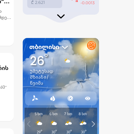
ი“
ა
მდეგ,
რის
კე-