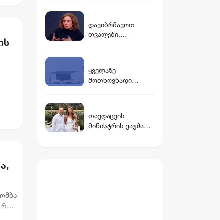
ავრცელებს
დავიბრმავოთ
თვალები,
ის
დავიყრუოთ ყურები
და არ
შევიმჩნიოთ...
ყველაზე
კოშმარულ
მოთხოვნადი
სიზმარშიც ვერ
ფაკულტეტები
წარმოვიდგენდი -
საქართველოში
ნინო ჯანგირაშვილი
თავდაცვის
მინისტრის ვაჟმა
ცოლი მოიყვანა -
ვინ არის დათუნა
ბურჭულაძის
ა,
რჩეული
ბომბა
 რომ,
მ...