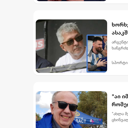
ხორხე
ასაკ
არგენტ
ხანგრძლ
გარდაი
ცენტრმა 
სპორტი
"აი ი
რომე
ხელმო
"ახლა მ
ცხინვალ
არსებო