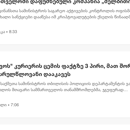
რთველოში დაფუძნებული კომპანია „შელბით
ნქცირა - რას აცხადებს სები
 ფინანსთა სამინისტროს საგარეო აქტივების კონტროლის ოფისმ
ახალი სანქციები დააწესა იმ კრიპტოვალუტების ქსელის წინააღ
აც ირანის რეჟიმი სანქციების გვერდის ავლისა და ფულის
ბის...
კა
8:33
•
ოს" კურიერის ცემის ფაქტზე 3 პირი, მათ შო
ასრულწლოვანი დააკავეს
 საქმეთა სამინისტროს თბილისის პოლიციის დეპარტამენტის ვა
ალოს მთავარი სამმართველოს თანამშრომლებმა, ჯგუფურად
ლი ძალადობის ბრალდებით, 3 პირი დააკავეს, მათ შორის, 2
წლოვანია ....
ალი
7:06
•