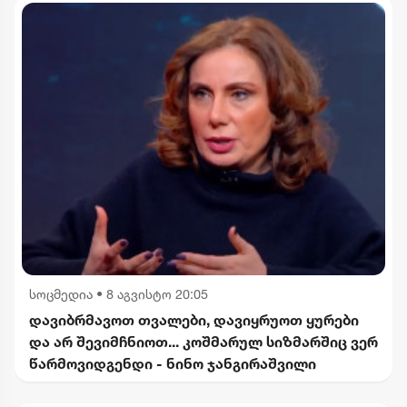
სოცმედია
•
8 აგვისტო 20:05
დავიბრმავოთ თვალები, დავიყრუოთ ყურები
და არ შევიმჩნიოთ... კოშმარულ სიზმარშიც ვერ
წარმოვიდგენდი - ნინო ჯანგირაშვილი